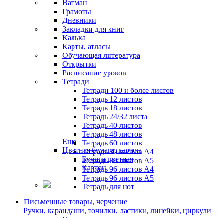
Ватман
Грамоты
Дневники
Закладки для книг
Калька
Карты, атласы
Обучающая литература
Открытки
Расписание уроков
Тетради
Тетради 100 и более листов
Тетрадь 12 листов
Тетрадь 18 листов
Тетрадь 24/32 листа
Тетрадь 40 листов
Тетрадь 48 листов
Еще
Тетрадь 60 листов
Цветная бумага, картон
Тетрадь 80 листов А4
Бумага цветная
Тетрадь 80 листов А5
Картон
Тетрадь 96 листов А4
Тетрадь 96 листов А5
Тетрадь для нот
Письменные товары, черчение
Ручки, карандаши, точилки, ластики, линейки, циркули