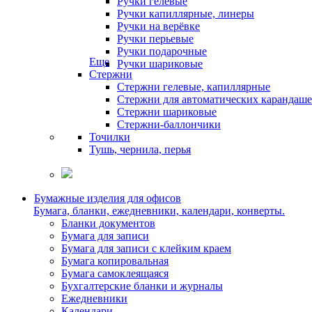
Ручки гелевые
Ручки капиллярные, линеры
Ручки на верёвке
Ручки перьевые
Ручки подарочные
Еще
Ручки шариковые
Стержни
Стержни гелевые, капиллярные
Стержни для автоматических карандаш
Стержни шариковые
Стержни-баллончики
Точилки
Тушь, чернила, перья
Бумажные изделия для офисов
Бумага, бланки, ежедневники, календари, конверты.
Бланки документов
Бумага для записи
Бумага для записи с клейким краем
Бумага копировальная
Бумага самоклеящаяся
Бухгалтерские бланки и журналы
Ежедневники
Календари