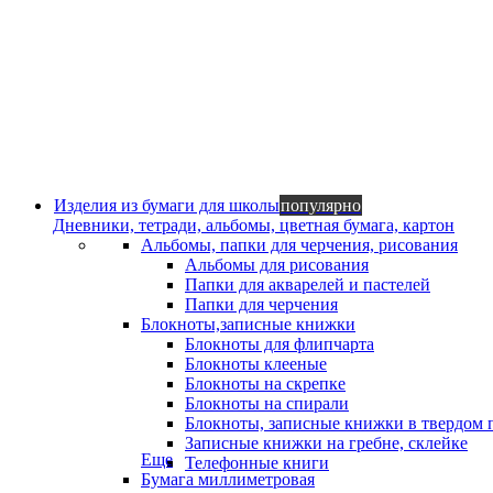
Изделия из бумаги для школы
популярно
Дневники, тетради, альбомы, цветная бумага, картон
Альбомы, папки для черчения, рисования
Альбомы для рисования
Папки для акварелей и пастелей
Папки для черчения
Блокноты,записные книжки
Блокноты для флипчарта
Блокноты клееные
Блокноты на скрепке
Блокноты на спирали
Блокноты, записные книжки в твердом 
Записные книжки на гребне, склейке
Еще
Телефонные книги
Бумага миллиметровая