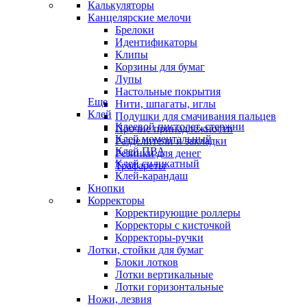
Калькуляторы
Канцелярские мелочи
Брелоки
Идентификаторы
Клипы
Корзины для бумаг
Лупы
Настольные покрытия
Еще
Нити, шпагаты, иглы
Клей
Подушки для смачивания пальцев
Клеевой пистолет, стержни
Прочие принадлежности
Клей моментальный
Разделители и закладки
Клей ПВА
Резинки для денег
Клей силикатный
Трафареты
Клей-карандаш
Кнопки
Корректоры
Корректирующие роллеры
Корректоры с кисточкой
Корректоры-ручки
Лотки, стойки для бумаг
Блоки лотков
Лотки вертикальные
Лотки горизонтальные
Ножи, лезвия