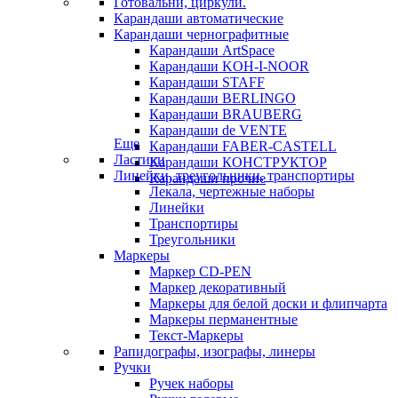
Готовальни, циркули.
Карандаши автоматические
Карандаши чернографитные
Карандаши ArtSpace
Карандаши KOH-I-NOOR
Карандаши STAFF
Карандаши BERLINGO
Карандаши BRAUBERG
Карандаши de VENTE
Еще
Карандаши FABER-CASTELL
Ластики
Карандаши КОНСТРУКТОР
Линейки, треугольники, транспортиры
Карандаши прочие
Лекала, чертежные наборы
Линейки
Транспортиры
Треугольники
Маркеры
Маркер CD-PEN
Маркер декоративный
Маркеры для белой доски и флипчарта
Маркеры перманентные
Текст-Маркеры
Рапидографы, изографы, линеры
Ручки
Ручек наборы