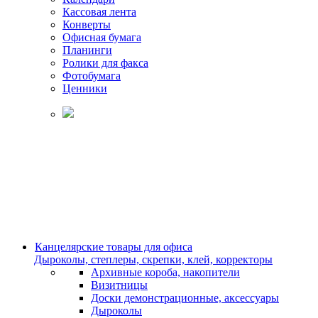
Кассовая лента
Конверты
Офисная бумага
Планинги
Ролики для факса
Фотобумага
Ценники
Канцелярские товары для офиса
Дыроколы, степлеры, скрепки, клей, корректоры
Архивные короба, накопители
Визитницы
Доски демонстрационные, аксессуары
Дыроколы