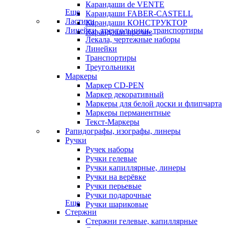
Карандаши de VENTE
Еще
Карандаши FABER-CASTELL
Ластики
Карандаши КОНСТРУКТОР
Линейки, треугольники, транспортиры
Карандаши прочие
Лекала, чертежные наборы
Линейки
Транспортиры
Треугольники
Маркеры
Маркер CD-PEN
Маркер декоративный
Маркеры для белой доски и флипчарта
Маркеры перманентные
Текст-Маркеры
Рапидографы, изографы, линеры
Ручки
Ручек наборы
Ручки гелевые
Ручки капиллярные, линеры
Ручки на верёвке
Ручки перьевые
Ручки подарочные
Еще
Ручки шариковые
Стержни
Стержни гелевые, капиллярные