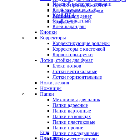
Клеевой пистолет, стержни
Прочие принадлежности
Клей моментальный
Разделители и закладки
Клей ПВА
Резинки для денег
Клей силикатный
Трафареты
Клей-карандаш
Кнопки
Корректоры
Корректирующие роллеры
Корректоры с кисточкой
Корректоры-ручки
Лотки, стойки для бумаг
Блоки лотков
Лотки вертикальные
Лотки горизонтальные
Ножи, лезвия
Ножницы
Папки
Механизмы для папок
Папки адресные
Папки картонные
Папки на кольцах
Папки пластиковые
Папки прочие
Еще
Папки с вкладышами
Планшеты
Папки-регистраторы