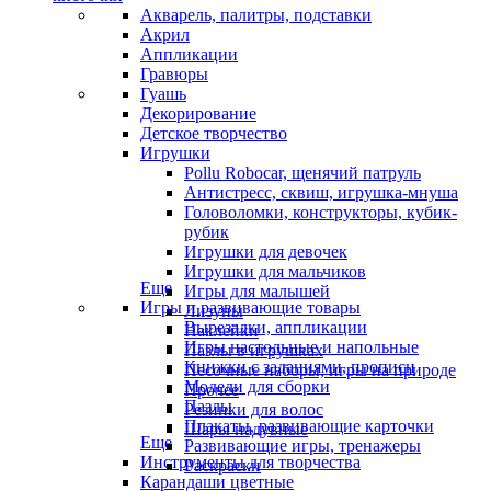
Акварель, палитры, подставки
Акрил
Аппликации
Гравюры
Гуашь
Декорирование
Детское творчество
Игрушки
Pollu Robocar, щенячий патруль
Антистресс, сквиш, игрушка-мнуша
Головоломки, конструкторы, кубик-
рубик
Игрушки для девочек
Игрушки для мальчиков
Еще
Игры для малышей
Игры и развивающие товары
Лизуны
Вырезалки, аппликации
Наклейки
Игры настольные и напольные
Пазлы в игрушках
Книжки с заданиями, прописи
Песочные наборы, игры на природе
Модели для сборки
Прочее
Пазлы
Резинки для волос
Плакаты, развивающие карточки
Шары надувные
Еще
Развивающие игры, тренажеры
Инструменты для творчества
Раскраски
Карандаши цветные