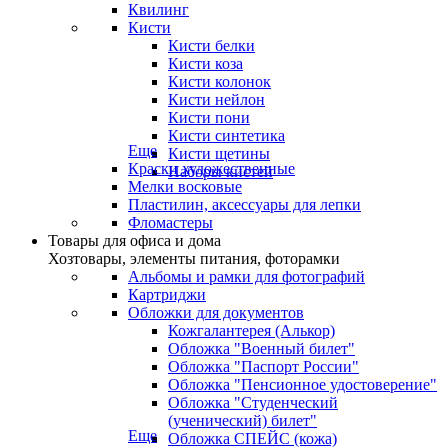
Квилинг
Кисти
Кисти белки
Кисти коза
Кисти колонок
Кисти нейлон
Кисти пони
Кисти синтетика
Еще
Кисти щетины
Краски художественные
Наборы кистей
Мелки восковые
Пластилин, аксессуары для лепки
Фломастеры
Товары для офиса и дома
Хозтовары, элементы питания, фоторамки
Альбомы и рамки для фотографий
Картриджи
Обложки для документов
Кожгалантерея (Алькор)
Обложка "Военный билет"
Обложка "Паспорт России"
Обложка "Пенсионное удостоверение"
Обложка "Студенческий
(ученический) билет"
Еще
Обложка СПЕЙС (кожа)