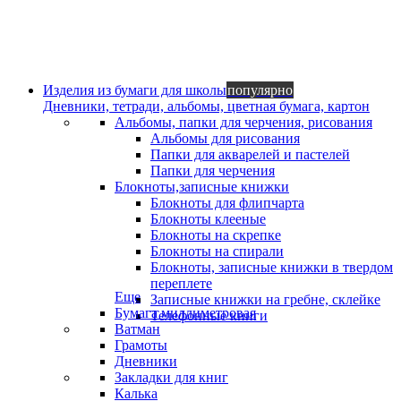
Изделия из бумаги для школы
популярно
Дневники, тетради, альбомы, цветная бумага, картон
Альбомы, папки для черчения, рисования
Альбомы для рисования
Папки для акварелей и пастелей
Папки для черчения
Блокноты,записные книжки
Блокноты для флипчарта
Блокноты клееные
Блокноты на скрепке
Блокноты на спирали
Блокноты, записные книжки в твердом
переплете
Еще
Записные книжки на гребне, склейке
Бумага миллиметровая
Телефонные книги
Ватман
Грамоты
Дневники
Закладки для книг
Калька