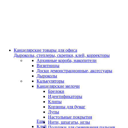
Канцелярские товары для офиса
Дыроколы, степлеры, скрепки, клей, корректоры
Архивные короба, накопители
Визитницы
Доски демонстрационные, аксессуары
Дыроколы
Калькуляторы
Канцелярские мелочи
Брелоки
Идентификаторы
Клипы
Корзины для бумаг
Лупы
Настольные покрытия
Еще
Нити, шпагаты, иглы
Клей
Подушки для смачивания пальцев