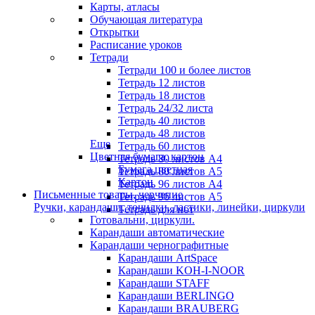
Карты, атласы
Обучающая литература
Открытки
Расписание уроков
Тетради
Тетради 100 и более листов
Тетрадь 12 листов
Тетрадь 18 листов
Тетрадь 24/32 листа
Тетрадь 40 листов
Тетрадь 48 листов
Еще
Тетрадь 60 листов
Цветная бумага, картон
Тетрадь 80 листов А4
Бумага цветная
Тетрадь 80 листов А5
Картон
Тетрадь 96 листов А4
Письменные товары, черчение
Тетрадь 96 листов А5
Ручки, карандаши, точилки, ластики, линейки, циркули
Тетрадь для нот
Готовальни, циркули.
Карандаши автоматические
Карандаши чернографитные
Карандаши ArtSpace
Карандаши KOH-I-NOOR
Карандаши STAFF
Карандаши BERLINGO
Карандаши BRAUBERG