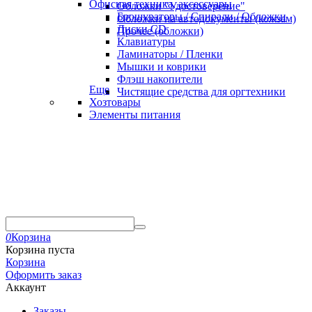
Офисная техника, аксессуары
Обложки "Удостоверение"
Брошураторы / Спирали / Обложки
Обложки на автодокументы (кожзам)
Диски CD
Прочее (обложки)
Клавиатуры
Ламинаторы / Пленки
Мышки и коврики
Флэш накопители
Еще
Чистящие средства для оргтехники
Хозтовары
Элементы питания
0
Корзина
Корзина пуста
Корзина
Оформить заказ
Аккаунт
Заказы