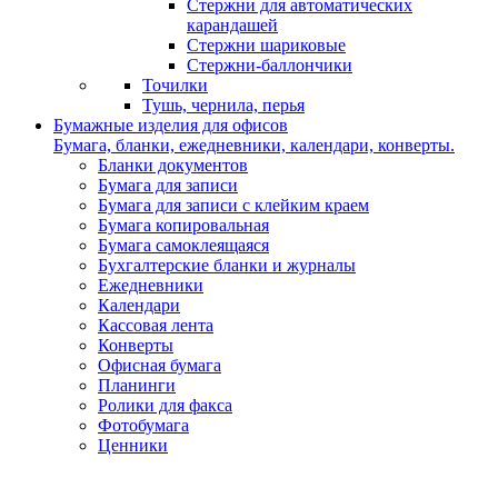
Стержни для автоматических
карандашей
Стержни шариковые
Стержни-баллончики
Точилки
Тушь, чернила, перья
Бумажные изделия для офисов
Бумага, бланки, ежедневники, календари, конверты.
Бланки документов
Бумага для записи
Бумага для записи с клейким краем
Бумага копировальная
Бумага самоклеящаяся
Бухгалтерские бланки и журналы
Ежедневники
Календари
Кассовая лента
Конверты
Офисная бумага
Планинги
Ролики для факса
Фотобумага
Ценники