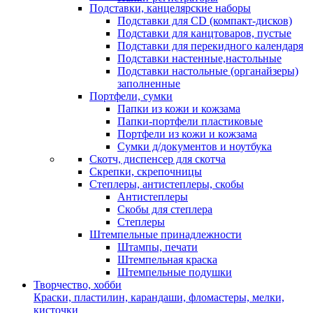
Подставки, канцелярские наборы
Подставки для CD (компакт-дисков)
Подставки для канцтоваров, пустые
Подставки для перекидного календаря
Подставки настенные,настольные
Подставки настольные (органайзеры)
заполненные
Портфели, сумки
Папки из кожи и кожзама
Папки-портфели пластиковые
Портфели из кожи и кожзама
Сумки д/документов и ноутбука
Скотч, диспенсер для скотча
Скрепки, скрепочницы
Степлеры, антистеплеры, скобы
Антистеплеры
Скобы для степлера
Степлеры
Штемпельные принадлежности
Штампы, печати
Штемпельная краска
Штемпельные подушки
Творчество, хобби
Краски, пластилин, карандаши, фломастеры, мелки,
кисточки