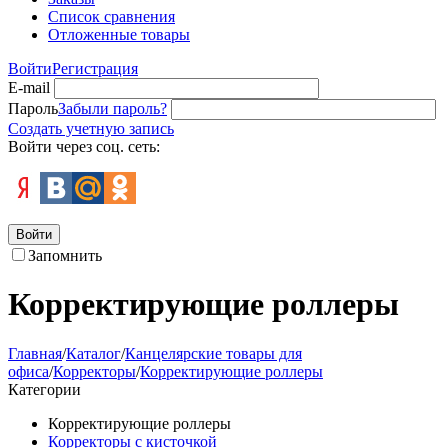
Список сравнения
Отложенные товары
Войти
Регистрация
E-mail
Пароль
Забыли пароль?
Создать учетную запись
Войти через соц. сеть:
Войти
Запомнить
Корректирующие роллеры
Главная
/
Каталог
/
Канцелярские товары для
офиса
/
Корректоры
/
Корректирующие роллеры
Категории
Корректирующие роллеры
Корректоры с кисточкой