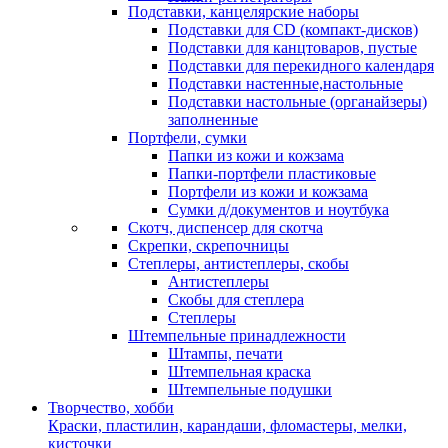
Подставки, канцелярские наборы
Подставки для CD (компакт-дисков)
Подставки для канцтоваров, пустые
Подставки для перекидного календаря
Подставки настенные,настольные
Подставки настольные (органайзеры)
заполненные
Портфели, сумки
Папки из кожи и кожзама
Папки-портфели пластиковые
Портфели из кожи и кожзама
Сумки д/документов и ноутбука
Скотч, диспенсер для скотча
Скрепки, скрепочницы
Степлеры, антистеплеры, скобы
Антистеплеры
Скобы для степлера
Степлеры
Штемпельные принадлежности
Штампы, печати
Штемпельная краска
Штемпельные подушки
Творчество, хобби
Краски, пластилин, карандаши, фломастеры, мелки,
кисточки