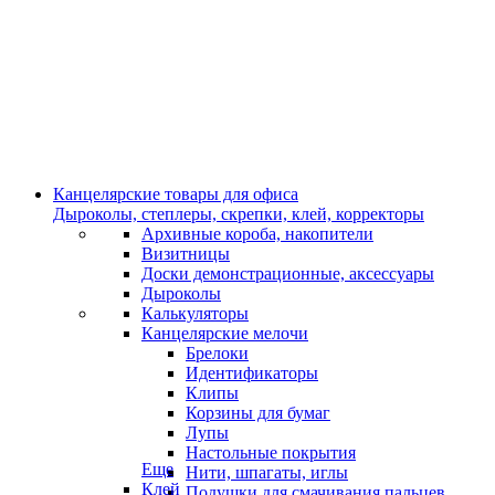
Канцелярские товары для офиса
Дыроколы, степлеры, скрепки, клей, корректоры
Архивные короба, накопители
Визитницы
Доски демонстрационные, аксессуары
Дыроколы
Калькуляторы
Канцелярские мелочи
Брелоки
Идентификаторы
Клипы
Корзины для бумаг
Лупы
Настольные покрытия
Еще
Нити, шпагаты, иглы
Клей
Подушки для смачивания пальцев