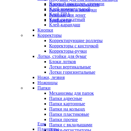
Клеевой пистолет, стержни
Прочие принадлежности
Клей моментальный
Разделители и закладки
Клей ПВА
Резинки для денег
Клей силикатный
Трафареты
Клей-карандаш
Кнопки
Корректоры
Корректирующие роллеры
Корректоры с кисточкой
Корректоры-ручки
Лотки, стойки для бумаг
Блоки лотков
Лотки вертикальные
Лотки горизонтальные
Ножи, лезвия
Ножницы
Папки
Механизмы для папок
Папки адресные
Папки картонные
Папки на кольцах
Папки пластиковые
Папки прочие
Еще
Папки с вкладышами
Планшеты
Папки-регистраторы