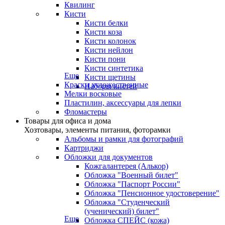
Квилинг
Кисти
Кисти белки
Кисти коза
Кисти колонок
Кисти нейлон
Кисти пони
Кисти синтетика
Еще
Кисти щетины
Краски художественные
Наборы кистей
Мелки восковые
Пластилин, аксессуары для лепки
Фломастеры
Товары для офиса и дома
Хозтовары, элементы питания, фоторамки
Альбомы и рамки для фотографий
Картриджи
Обложки для документов
Кожгалантерея (Алькор)
Обложка "Военный билет"
Обложка "Паспорт России"
Обложка "Пенсионное удостоверение"
Обложка "Студенческий
(ученический) билет"
Еще
Обложка СПЕЙС (кожа)