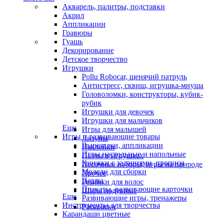
Акварель, палитры, подставки
Акрил
Аппликации
Гравюры
Гуашь
Декорирование
Детское творчество
Игрушки
Pollu Robocar, щенячий патруль
Антистресс, сквиш, игрушка-мнуша
Головоломки, конструкторы, кубик-
рубик
Игрушки для девочек
Игрушки для мальчиков
Еще
Игры для малышей
Игры и развивающие товары
Лизуны
Вырезалки, аппликации
Наклейки
Игры настольные и напольные
Пазлы в игрушках
Книжки с заданиями, прописи
Песочные наборы, игры на природе
Модели для сборки
Прочее
Пазлы
Резинки для волос
Плакаты, развивающие карточки
Шары надувные
Еще
Развивающие игры, тренажеры
Инструменты для творчества
Раскраски
Карандаши цветные