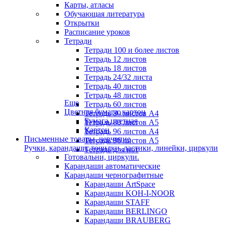
Карты, атласы
Обучающая литература
Открытки
Расписание уроков
Тетради
Тетради 100 и более листов
Тетрадь 12 листов
Тетрадь 18 листов
Тетрадь 24/32 листа
Тетрадь 40 листов
Тетрадь 48 листов
Еще
Тетрадь 60 листов
Цветная бумага, картон
Тетрадь 80 листов А4
Бумага цветная
Тетрадь 80 листов А5
Картон
Тетрадь 96 листов А4
Письменные товары, черчение
Тетрадь 96 листов А5
Ручки, карандаши, точилки, ластики, линейки, циркули
Тетрадь для нот
Готовальни, циркули.
Карандаши автоматические
Карандаши чернографитные
Карандаши ArtSpace
Карандаши KOH-I-NOOR
Карандаши STAFF
Карандаши BERLINGO
Карандаши BRAUBERG