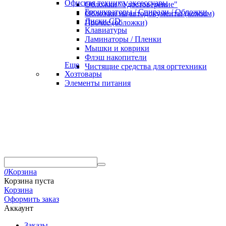
Офисная техника, аксессуары
Обложки "Удостоверение"
Брошураторы / Спирали / Обложки
Обложки на автодокументы (кожзам)
Диски CD
Прочее (обложки)
Клавиатуры
Ламинаторы / Пленки
Мышки и коврики
Флэш накопители
Еще
Чистящие средства для оргтехники
Хозтовары
Элементы питания
0
Корзина
Корзина пуста
Корзина
Оформить заказ
Аккаунт
Заказы