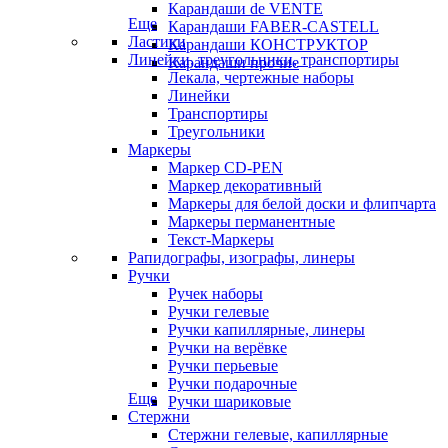
Карандаши de VENTE
Еще
Карандаши FABER-CASTELL
Ластики
Карандаши КОНСТРУКТОР
Линейки, треугольники, транспортиры
Карандаши прочие
Лекала, чертежные наборы
Линейки
Транспортиры
Треугольники
Маркеры
Маркер CD-PEN
Маркер декоративный
Маркеры для белой доски и флипчарта
Маркеры перманентные
Текст-Маркеры
Рапидографы, изографы, линеры
Ручки
Ручек наборы
Ручки гелевые
Ручки капиллярные, линеры
Ручки на верёвке
Ручки перьевые
Ручки подарочные
Еще
Ручки шариковые
Стержни
Стержни гелевые, капиллярные