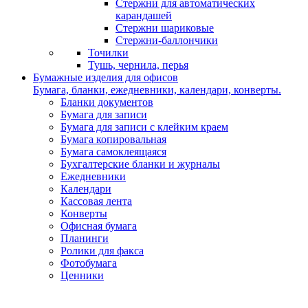
Стержни для автоматических
карандашей
Стержни шариковые
Стержни-баллончики
Точилки
Тушь, чернила, перья
Бумажные изделия для офисов
Бумага, бланки, ежедневники, календари, конверты.
Бланки документов
Бумага для записи
Бумага для записи с клейким краем
Бумага копировальная
Бумага самоклеящаяся
Бухгалтерские бланки и журналы
Ежедневники
Календари
Кассовая лента
Конверты
Офисная бумага
Планинги
Ролики для факса
Фотобумага
Ценники