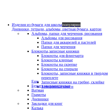
Изделия из бумаги для школы
популярно
Дневники, тетради, альбомы, цветная бумага, картон
Альбомы, папки для черчения, рисования
Альбомы для рисования
Папки для акварелей и пастелей
Папки для черчения
Блокноты,записные книжки
Блокноты для флипчарта
Блокноты клееные
Блокноты на скрепке
Блокноты на спирали
Блокноты, записные книжки в твердом
переплете
Еще
Записные книжки на гребне, склейке
Бумага миллиметровая
Телефонные книги
Ватман
Грамоты
Дневники
Закладки для книг
Калька