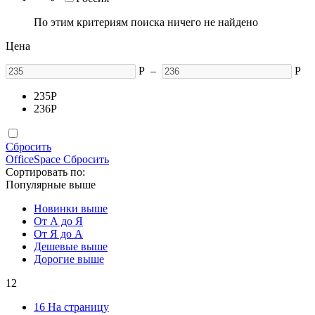
По этим критериям поиска ничего не найдено
Цена
Р
–
Р
235
Р
236
Р
Сбросить
OfficeSpace
Сбросить
Сортировать по:
Популярные выше
Новинки выше
От А до Я
От Я до А
Дешевые выше
Дорогие выше
12
16 На страницу