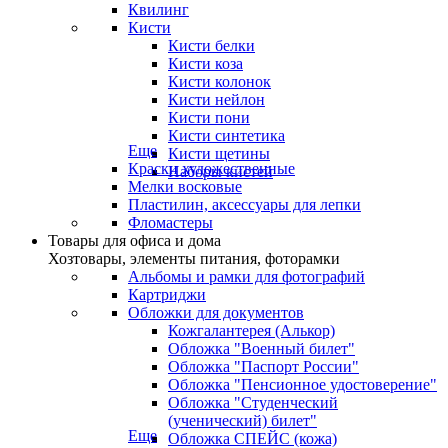
Квилинг
Кисти
Кисти белки
Кисти коза
Кисти колонок
Кисти нейлон
Кисти пони
Кисти синтетика
Еще
Кисти щетины
Краски художественные
Наборы кистей
Мелки восковые
Пластилин, аксессуары для лепки
Фломастеры
Товары для офиса и дома
Хозтовары, элементы питания, фоторамки
Альбомы и рамки для фотографий
Картриджи
Обложки для документов
Кожгалантерея (Алькор)
Обложка "Военный билет"
Обложка "Паспорт России"
Обложка "Пенсионное удостоверение"
Обложка "Студенческий
(ученический) билет"
Еще
Обложка СПЕЙС (кожа)