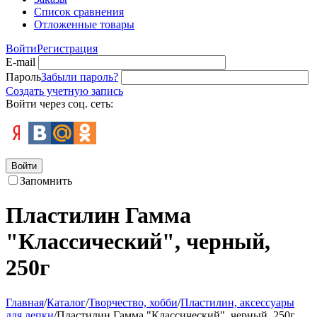
Список сравнения
Отложенные товары
Войти
Регистрация
E-mail
Пароль
Забыли пароль?
Создать учетную запись
Войти через соц. сеть:
Войти
Запомнить
Пластилин Гамма
"Классический", черный,
250г
Главная
/
Каталог
/
Творчество, хобби
/
Пластилин, аксессуары
для лепки
/
Пластилин Гамма "Классический", черный, 250г