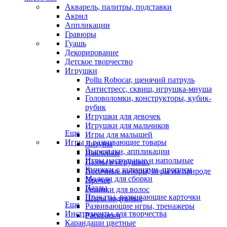
Акварель, палитры, подставки
Акрил
Аппликации
Гравюры
Гуашь
Декорирование
Детское творчество
Игрушки
Pollu Robocar, щенячий патруль
Антистресс, сквиш, игрушка-мнуша
Головоломки, конструкторы, кубик-
рубик
Игрушки для девочек
Игрушки для мальчиков
Еще
Игры для малышей
Игры и развивающие товары
Лизуны
Вырезалки, аппликации
Наклейки
Игры настольные и напольные
Пазлы в игрушках
Книжки с заданиями, прописи
Песочные наборы, игры на природе
Модели для сборки
Прочее
Пазлы
Резинки для волос
Плакаты, развивающие карточки
Шары надувные
Еще
Развивающие игры, тренажеры
Инструменты для творчества
Раскраски
Карандаши цветные