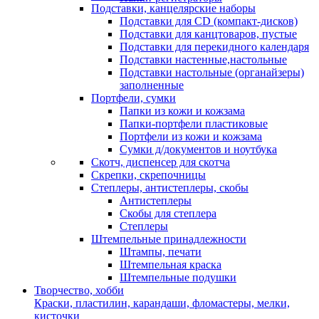
Подставки, канцелярские наборы
Подставки для CD (компакт-дисков)
Подставки для канцтоваров, пустые
Подставки для перекидного календаря
Подставки настенные,настольные
Подставки настольные (органайзеры)
заполненные
Портфели, сумки
Папки из кожи и кожзама
Папки-портфели пластиковые
Портфели из кожи и кожзама
Сумки д/документов и ноутбука
Скотч, диспенсер для скотча
Скрепки, скрепочницы
Степлеры, антистеплеры, скобы
Антистеплеры
Скобы для степлера
Степлеры
Штемпельные принадлежности
Штампы, печати
Штемпельная краска
Штемпельные подушки
Творчество, хобби
Краски, пластилин, карандаши, фломастеры, мелки,
кисточки