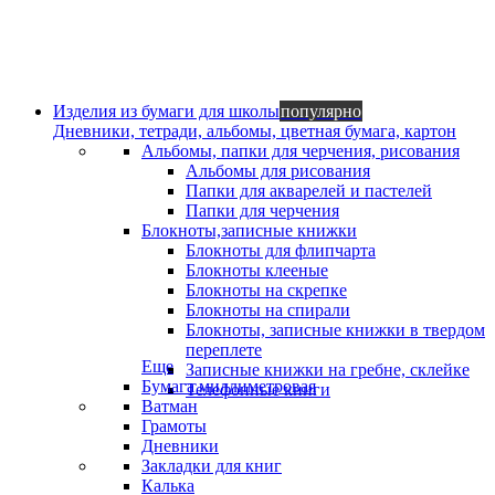
Изделия из бумаги для школы
популярно
Дневники, тетради, альбомы, цветная бумага, картон
Альбомы, папки для черчения, рисования
Альбомы для рисования
Папки для акварелей и пастелей
Папки для черчения
Блокноты,записные книжки
Блокноты для флипчарта
Блокноты клееные
Блокноты на скрепке
Блокноты на спирали
Блокноты, записные книжки в твердом
переплете
Еще
Записные книжки на гребне, склейке
Бумага миллиметровая
Телефонные книги
Ватман
Грамоты
Дневники
Закладки для книг
Калька