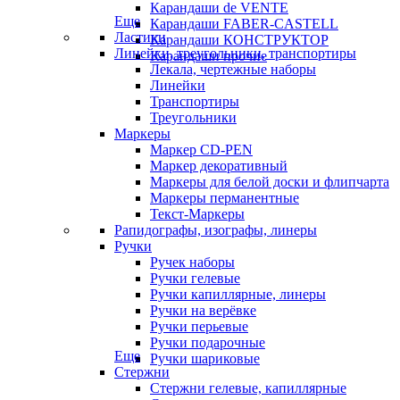
Карандаши de VENTE
Еще
Карандаши FABER-CASTELL
Ластики
Карандаши КОНСТРУКТОР
Линейки, треугольники, транспортиры
Карандаши прочие
Лекала, чертежные наборы
Линейки
Транспортиры
Треугольники
Маркеры
Маркер CD-PEN
Маркер декоративный
Маркеры для белой доски и флипчарта
Маркеры перманентные
Текст-Маркеры
Рапидографы, изографы, линеры
Ручки
Ручек наборы
Ручки гелевые
Ручки капиллярные, линеры
Ручки на верёвке
Ручки перьевые
Ручки подарочные
Еще
Ручки шариковые
Стержни
Стержни гелевые, капиллярные