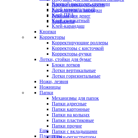
Клеевой пистолет, стержни
Прочие принадлежности
Клей моментальный
Разделители и закладки
Клей ПВА
Резинки для денег
Клей силикатный
Трафареты
Клей-карандаш
Кнопки
Корректоры
Корректирующие роллеры
Корректоры с кисточкой
Корректоры-ручки
Лотки, стойки для бумаг
Блоки лотков
Лотки вертикальные
Лотки горизонтальные
Ножи, лезвия
Ножницы
Папки
Механизмы для папок
Папки адресные
Папки картонные
Папки на кольцах
Папки пластиковые
Папки прочие
Еще
Папки с вкладышами
Планшеты
Папки-регистраторы