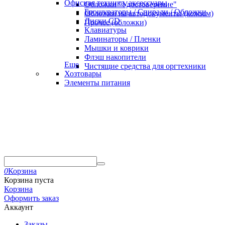
Офисная техника, аксессуары
Обложки "Удостоверение"
Брошураторы / Спирали / Обложки
Обложки на автодокументы (кожзам)
Диски CD
Прочее (обложки)
Клавиатуры
Ламинаторы / Пленки
Мышки и коврики
Флэш накопители
Еще
Чистящие средства для оргтехники
Хозтовары
Элементы питания
0
Корзина
Корзина пуста
Корзина
Оформить заказ
Аккаунт
Заказы