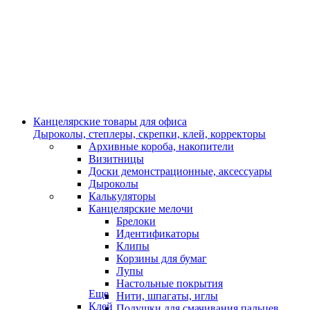
Канцелярские товары для офиса
Дыроколы, степлеры, скрепки, клей, корректоры
Архивные короба, накопители
Визитницы
Доски демонстрационные, аксессуары
Дыроколы
Калькуляторы
Канцелярские мелочи
Брелоки
Идентификаторы
Клипы
Корзины для бумаг
Лупы
Настольные покрытия
Еще
Нити, шпагаты, иглы
Клей
Подушки для смачивания пальцев