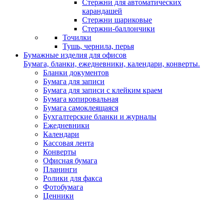
Стержни для автоматических
карандашей
Стержни шариковые
Стержни-баллончики
Точилки
Тушь, чернила, перья
Бумажные изделия для офисов
Бумага, бланки, ежедневники, календари, конверты.
Бланки документов
Бумага для записи
Бумага для записи с клейким краем
Бумага копировальная
Бумага самоклеящаяся
Бухгалтерские бланки и журналы
Ежедневники
Календари
Кассовая лента
Конверты
Офисная бумага
Планинги
Ролики для факса
Фотобумага
Ценники