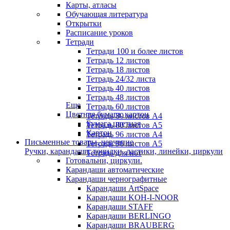
Карты, атласы
Обучающая литература
Открытки
Расписание уроков
Тетради
Тетради 100 и более листов
Тетрадь 12 листов
Тетрадь 18 листов
Тетрадь 24/32 листа
Тетрадь 40 листов
Тетрадь 48 листов
Еще
Тетрадь 60 листов
Цветная бумага, картон
Тетрадь 80 листов А4
Бумага цветная
Тетрадь 80 листов А5
Картон
Тетрадь 96 листов А4
Письменные товары, черчение
Тетрадь 96 листов А5
Ручки, карандаши, точилки, ластики, линейки, циркули
Тетрадь для нот
Готовальни, циркули.
Карандаши автоматические
Карандаши чернографитные
Карандаши ArtSpace
Карандаши KOH-I-NOOR
Карандаши STAFF
Карандаши BERLINGO
Карандаши BRAUBERG