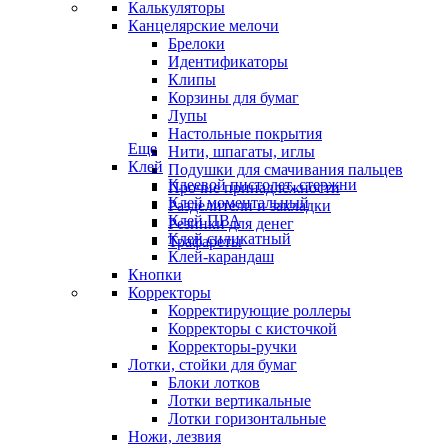
Калькуляторы
Канцелярские мелочи
Брелоки
Идентификаторы
Клипы
Корзины для бумаг
Лупы
Настольные покрытия
Еще
Нити, шпагаты, иглы
Клей
Подушки для смачивания пальцев
Клеевой пистолет, стержни
Прочие принадлежности
Клей моментальный
Разделители и закладки
Клей ПВА
Резинки для денег
Клей силикатный
Трафареты
Клей-карандаш
Кнопки
Корректоры
Корректирующие роллеры
Корректоры с кисточкой
Корректоры-ручки
Лотки, стойки для бумаг
Блоки лотков
Лотки вертикальные
Лотки горизонтальные
Ножи, лезвия