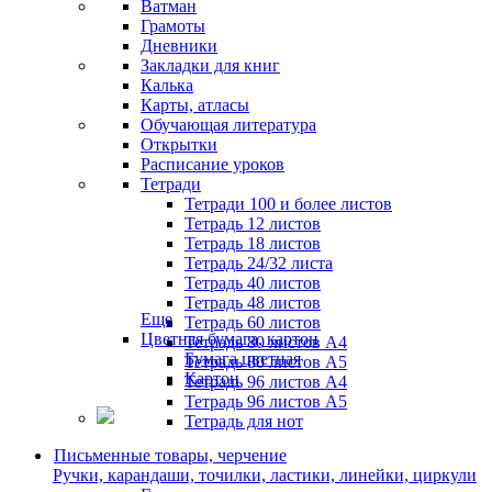
Ватман
Грамоты
Дневники
Закладки для книг
Калька
Карты, атласы
Обучающая литература
Открытки
Расписание уроков
Тетради
Тетради 100 и более листов
Тетрадь 12 листов
Тетрадь 18 листов
Тетрадь 24/32 листа
Тетрадь 40 листов
Тетрадь 48 листов
Еще
Тетрадь 60 листов
Цветная бумага, картон
Тетрадь 80 листов А4
Бумага цветная
Тетрадь 80 листов А5
Картон
Тетрадь 96 листов А4
Тетрадь 96 листов А5
Тетрадь для нот
Письменные товары, черчение
Ручки, карандаши, точилки, ластики, линейки, циркули