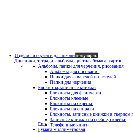
Изделия из бумаги для школы
популярно
Дневники, тетради, альбомы, цветная бумага, картон
Альбомы, папки для черчения, рисования
Альбомы для рисования
Папки для акварелей и пастелей
Папки для черчения
Блокноты,записные книжки
Блокноты для флипчарта
Блокноты клееные
Блокноты на скрепке
Блокноты на спирали
Блокноты, записные книжки в твердом 
Записные книжки на гребне, склейке
Еще
Телефонные книги
Бумага миллиметровая