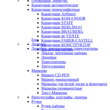
Готовальни, циркули.
Карандаши автоматические
Карандаши чернографитные
Карандаши ArtSpace
Карандаши KOH-I-NOOR
Карандаши STAFF
Карандаши BERLINGO
Карандаши BRAUBERG
Карандаши de VENTE
Еще
Карандаши FABER-CASTELL
Ластики
Карандаши КОНСТРУКТОР
Линейки, треугольники, транспортиры
Карандаши прочие
Лекала, чертежные наборы
Линейки
Транспортиры
Треугольники
Маркеры
Маркер CD-PEN
Маркер декоративный
Маркеры для белой доски и флипчарта
Маркеры перманентные
Текст-Маркеры
Рапидографы, изографы, линеры
Ручки
Ручек наборы