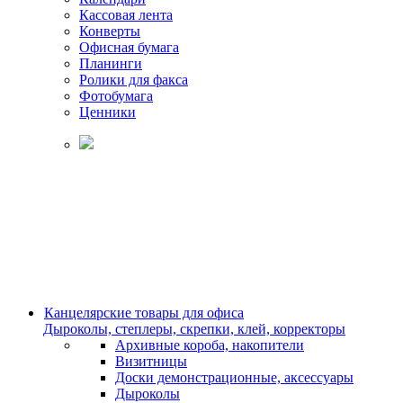
Кассовая лента
Конверты
Офисная бумага
Планинги
Ролики для факса
Фотобумага
Ценники
Канцелярские товары для офиса
Дыроколы, степлеры, скрепки, клей, корректоры
Архивные короба, накопители
Визитницы
Доски демонстрационные, аксессуары
Дыроколы