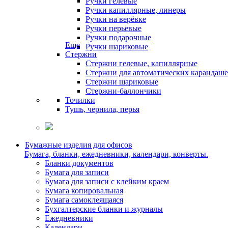
Ручки гелевые
Ручки капиллярные, линеры
Ручки на верёвке
Ручки перьевые
Ручки подарочные
Еще
Ручки шариковые
Стержни
Стержни гелевые, капиллярные
Стержни для автоматических карандаш
Стержни шариковые
Стержни-баллончики
Точилки
Тушь, чернила, перья
Бумажные изделия для офисов
Бумага, бланки, ежедневники, календари, конверты.
Бланки документов
Бумага для записи
Бумага для записи с клейким краем
Бумага копировальная
Бумага самоклеящаяся
Бухгалтерские бланки и журналы
Ежедневники
Календари