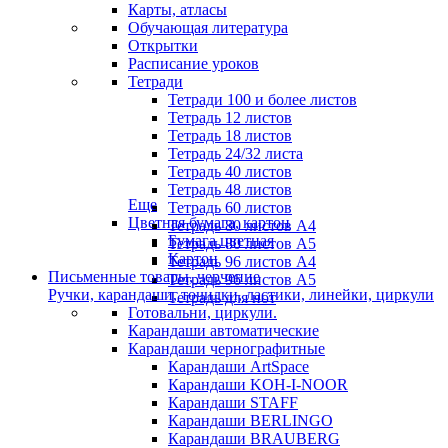
Карты, атласы
Обучающая литература
Открытки
Расписание уроков
Тетради
Тетради 100 и более листов
Тетрадь 12 листов
Тетрадь 18 листов
Тетрадь 24/32 листа
Тетрадь 40 листов
Тетрадь 48 листов
Еще
Тетрадь 60 листов
Цветная бумага, картон
Тетрадь 80 листов А4
Бумага цветная
Тетрадь 80 листов А5
Картон
Тетрадь 96 листов А4
Письменные товары, черчение
Тетрадь 96 листов А5
Ручки, карандаши, точилки, ластики, линейки, циркули
Тетрадь для нот
Готовальни, циркули.
Карандаши автоматические
Карандаши чернографитные
Карандаши ArtSpace
Карандаши KOH-I-NOOR
Карандаши STAFF
Карандаши BERLINGO
Карандаши BRAUBERG