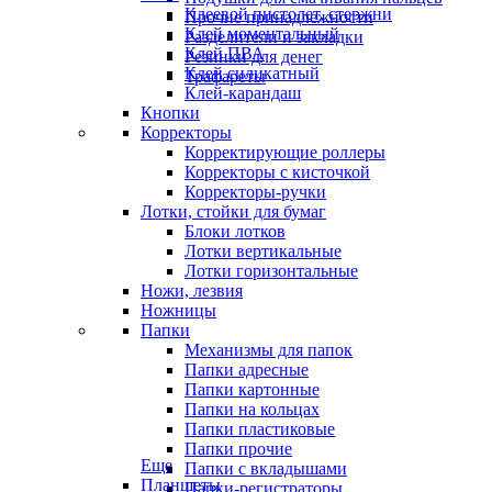
Клеевой пистолет, стержни
Прочие принадлежности
Клей моментальный
Разделители и закладки
Клей ПВА
Резинки для денег
Клей силикатный
Трафареты
Клей-карандаш
Кнопки
Корректоры
Корректирующие роллеры
Корректоры с кисточкой
Корректоры-ручки
Лотки, стойки для бумаг
Блоки лотков
Лотки вертикальные
Лотки горизонтальные
Ножи, лезвия
Ножницы
Папки
Механизмы для папок
Папки адресные
Папки картонные
Папки на кольцах
Папки пластиковые
Папки прочие
Еще
Папки с вкладышами
Планшеты
Папки-регистраторы