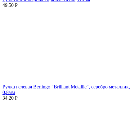
49.50
Р
Ручка гелевая Berlingo "Brilliant Metallic", серебро металлик,
0,8мм
34.20
Р