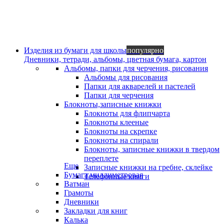
Изделия из бумаги для школы
популярно
Дневники, тетради, альбомы, цветная бумага, картон
Альбомы, папки для черчения, рисования
Альбомы для рисования
Папки для акварелей и пастелей
Папки для черчения
Блокноты,записные книжки
Блокноты для флипчарта
Блокноты клееные
Блокноты на скрепке
Блокноты на спирали
Блокноты, записные книжки в твердом
переплете
Еще
Записные книжки на гребне, склейке
Бумага миллиметровая
Телефонные книги
Ватман
Грамоты
Дневники
Закладки для книг
Калька