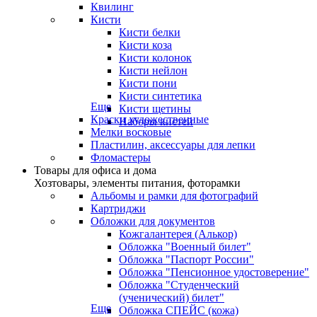
Квилинг
Кисти
Кисти белки
Кисти коза
Кисти колонок
Кисти нейлон
Кисти пони
Кисти синтетика
Еще
Кисти щетины
Краски художественные
Наборы кистей
Мелки восковые
Пластилин, аксессуары для лепки
Фломастеры
Товары для офиса и дома
Хозтовары, элементы питания, фоторамки
Альбомы и рамки для фотографий
Картриджи
Обложки для документов
Кожгалантерея (Алькор)
Обложка "Военный билет"
Обложка "Паспорт России"
Обложка "Пенсионное удостоверение"
Обложка "Студенческий
(ученический) билет"
Еще
Обложка СПЕЙС (кожа)