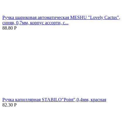
Ручка шариковая автоматическая MESHU "Lovely Cactus",
синяя, 0,7мм, корпус ассорти, с...
88.80
Р
Ручка капиллярная STABILO"Point",0,4мм, красная
82.30
Р