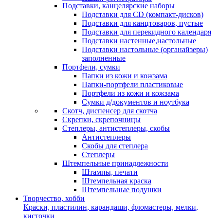
Подставки, канцелярские наборы
Подставки для CD (компакт-дисков)
Подставки для канцтоваров, пустые
Подставки для перекидного календаря
Подставки настенные,настольные
Подставки настольные (органайзеры)
заполненные
Портфели, сумки
Папки из кожи и кожзама
Папки-портфели пластиковые
Портфели из кожи и кожзама
Сумки д/документов и ноутбука
Скотч, диспенсер для скотча
Скрепки, скрепочницы
Степлеры, антистеплеры, скобы
Антистеплеры
Скобы для степлера
Степлеры
Штемпельные принадлежности
Штампы, печати
Штемпельная краска
Штемпельные подушки
Творчество, хобби
Краски, пластилин, карандаши, фломастеры, мелки,
кисточки