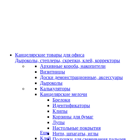
Канцелярские товары для офиса
Дыроколы, степлеры, скрепки, клей, корректоры
Архивные короба, накопители
Визитницы
Доски демонстрационные, аксессуары
Дыроколы
Калькуляторы
Канцелярские мелочи
Брелоки
Идентификаторы
Клипы
Корзины для бумаг
Лупы
Настольные покрытия
Еще
Нити, шпагаты, иглы
Клей
Подушки для смачивания пальцев