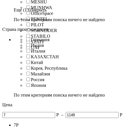
MESHU
MUNHWA
Еще (13)
Закрыть
OfficeSpace
PENTEL
По этим критериям поиска ничего не найдено
PILOT
Страна происхождения
SCHNEIDER
STABILO
Германия
STAFF
Индия
UNI
Италия
КАЗАХСТАН
Китай
Корея, Республика
Малайзия
Россия
Япония
По этим критериям поиска ничего не найдено
Цена
Р
–
Р
7
Р