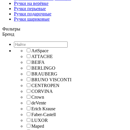
Ручки на верёвке
Ручки перьевые
Ручки подарочные
Ручки шариковые
Фильтры
Бренд
ArtSpace
ATTACHE
BEIFA
BERLINGO
BRAUBERG
BRUNO VISCONTI
CENTROPEN
CORVINA
Crown
deVente
Erich Krause
Faber-Castell
LUXOR
Maped