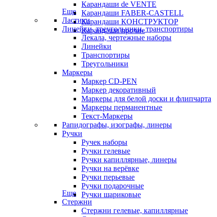
Карандаши de VENTE
Еще
Карандаши FABER-CASTELL
Ластики
Карандаши КОНСТРУКТОР
Линейки, треугольники, транспортиры
Карандаши прочие
Лекала, чертежные наборы
Линейки
Транспортиры
Треугольники
Маркеры
Маркер CD-PEN
Маркер декоративный
Маркеры для белой доски и флипчарта
Маркеры перманентные
Текст-Маркеры
Рапидографы, изографы, линеры
Ручки
Ручек наборы
Ручки гелевые
Ручки капиллярные, линеры
Ручки на верёвке
Ручки перьевые
Ручки подарочные
Еще
Ручки шариковые
Стержни
Стержни гелевые, капиллярные