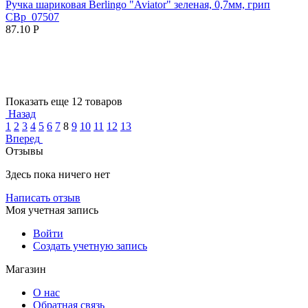
Ручка шариковая Berlingo "Aviator" зеленая, 0,7мм, грип
CBp_07507
87.10
Р
Показать еще 12 товаров
Назад
1
2
3
4
5
6
7
8
9
10
11
12
13
Вперед
Отзывы
Здесь пока ничего нет
Написать отзыв
Моя учетная запись
Войти
Создать учетную запись
Магазин
О нас
Обратная связь