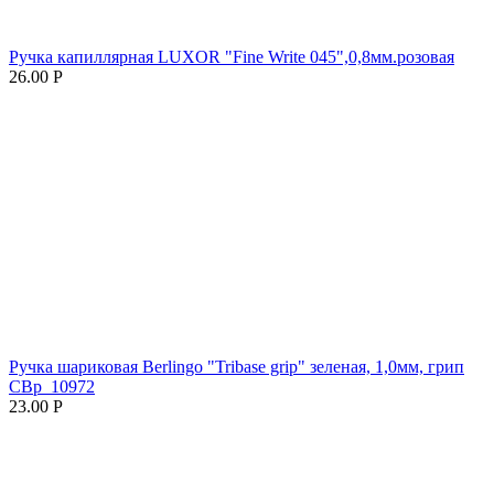
Ручка капиллярная LUXOR "Fine Write 045",0,8мм.розовая
26.00
Р
Ручка шариковая Berlingo "Tribase grip" зеленая, 1,0мм, грип
CBp_10972
23.00
Р