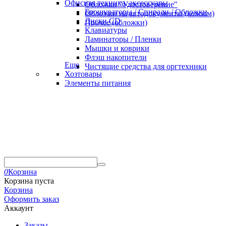
Офисная техника, аксессуары
Обложки "Удостоверение"
Брошураторы / Спирали / Обложки
Обложки на автодокументы (кожзам)
Диски CD
Прочее (обложки)
Клавиатуры
Ламинаторы / Пленки
Мышки и коврики
Флэш накопители
Еще
Чистящие средства для оргтехники
Хозтовары
Элементы питания
0
Корзина
Корзина пуста
Корзина
Оформить заказ
Аккаунт
Заказы