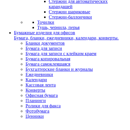
Стержни для автоматических
карандашей
Стержни шариковые
Стержни-баллончики
Точилки
Тушь, чернила, перья
Бумажные изделия для офисов
Бумага, бланки, ежедневники, календари, конверты.
Бланки документов
Бумага для записи
Бумага для записи с клейким краем
Бумага копировальная
Бумага самоклеящаяся
Бухгалтерские бланки и журналы
Ежедневники
Календари
Кассовая лента
Конверты
Офисная бумага
Планинги
Ролики для факса
Фотобумага
Ценники