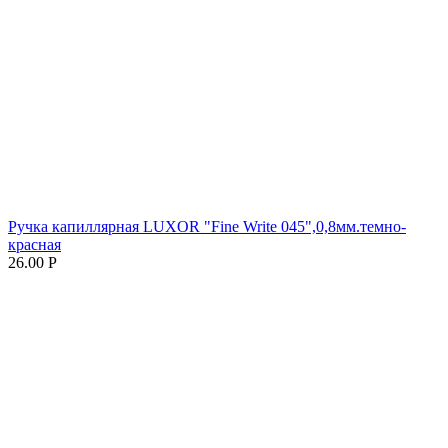
Ручка капиллярная LUXOR "Fine Write 045",0,8мм.темно-
красная
26.00
Р