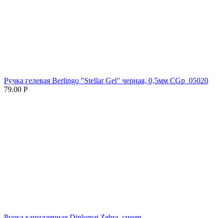
Ручка гелевая Berlingo "Stellar Gel" черная, 0,5мм CGp_05020
79.00
Р
Ручка капиллярная Diplomat Zebra, синяя