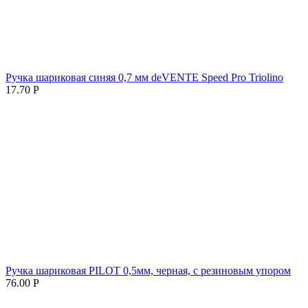
Ручка шариковая синяя 0,7 мм deVENTE Speed Pro Triolino
17.70
Р
Ручка шариковая PILOT 0,5мм, черная, с резиновым упором
76.00
Р