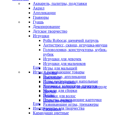
Акварель, палитры, подставки
Акрил
Аппликации
Гравюры
Гуашь
Декорирование
Детское творчество
Игрушки
Pollu Robocar, щенячий патруль
Антистресс, сквиш, игрушка-мнуша
Головоломки, конструкторы, кубик-
рубик
Игрушки для девочек
Игрушки для мальчиков
Еще
Игры для малышей
Игры и развивающие товары
Лизуны
Вырезалки, аппликации
Наклейки
Игры настольные и напольные
Пазлы в игрушках
Книжки с заданиями, прописи
Песочные наборы, игры на природе
Модели для сборки
Прочее
Пазлы
Резинки для волос
Плакаты, развивающие карточки
Шары надувные
Еще
Развивающие игры, тренажеры
Инструменты для творчества
Раскраски
Карандаши цветные