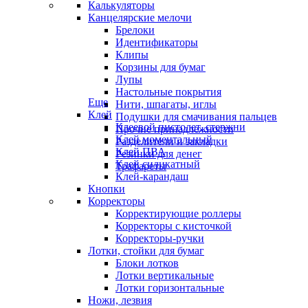
Калькуляторы
Канцелярские мелочи
Брелоки
Идентификаторы
Клипы
Корзины для бумаг
Лупы
Настольные покрытия
Еще
Нити, шпагаты, иглы
Клей
Подушки для смачивания пальцев
Клеевой пистолет, стержни
Прочие принадлежности
Клей моментальный
Разделители и закладки
Клей ПВА
Резинки для денег
Клей силикатный
Трафареты
Клей-карандаш
Кнопки
Корректоры
Корректирующие роллеры
Корректоры с кисточкой
Корректоры-ручки
Лотки, стойки для бумаг
Блоки лотков
Лотки вертикальные
Лотки горизонтальные
Ножи, лезвия