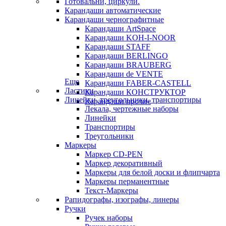
Готовальни, циркули.
Карандаши автоматические
Карандаши чернографитные
Карандаши ArtSpace
Карандаши KOH-I-NOOR
Карандаши STAFF
Карандаши BERLINGO
Карандаши BRAUBERG
Карандаши de VENTE
Еще
Карандаши FABER-CASTELL
Ластики
Карандаши КОНСТРУКТОР
Линейки, треугольники, транспортиры
Карандаши прочие
Лекала, чертежные наборы
Линейки
Транспортиры
Треугольники
Маркеры
Маркер CD-PEN
Маркер декоративный
Маркеры для белой доски и флипчарта
Маркеры перманентные
Текст-Маркеры
Рапидографы, изографы, линеры
Ручки
Ручек наборы