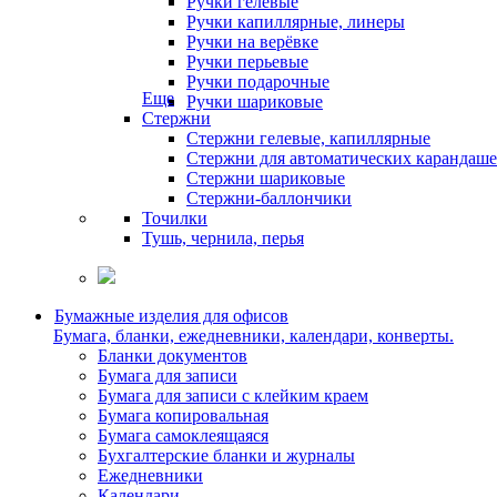
Ручки гелевые
Ручки капиллярные, линеры
Ручки на верёвке
Ручки перьевые
Ручки подарочные
Еще
Ручки шариковые
Стержни
Стержни гелевые, капиллярные
Стержни для автоматических карандаш
Стержни шариковые
Стержни-баллончики
Точилки
Тушь, чернила, перья
Бумажные изделия для офисов
Бумага, бланки, ежедневники, календари, конверты.
Бланки документов
Бумага для записи
Бумага для записи с клейким краем
Бумага копировальная
Бумага самоклеящаяся
Бухгалтерские бланки и журналы
Ежедневники
Календари