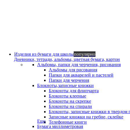
Изделия из бумаги для школы
популярно
Дневники, тетради, альбомы, цветная бумага, картон
Альбомы, папки для черчения, рисования
Альбомы для рисования
Папки для акварелей и пастелей
Папки для черчения
Блокноты,записные книжки
Блокноты для флипчарта
Блокноты клееные
Блокноты на скрепке
Блокноты на спирали
Блокноты, записные книжки в твердом 
Записные книжки на гребне, склейке
Еще
Телефонные книги
Бумага миллиметровая