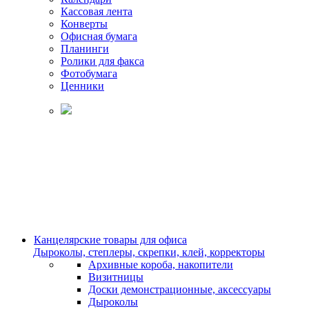
Кассовая лента
Конверты
Офисная бумага
Планинги
Ролики для факса
Фотобумага
Ценники
Канцелярские товары для офиса
Дыроколы, степлеры, скрепки, клей, корректоры
Архивные короба, накопители
Визитницы
Доски демонстрационные, аксессуары
Дыроколы