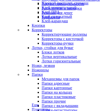
Клеевой пистолет, стержни
Прочие принадлежности
Клей моментальный
Разделители и закладки
Клей ПВА
Резинки для денег
Клей силикатный
Трафареты
Клей-карандаш
Кнопки
Корректоры
Корректирующие роллеры
Корректоры с кисточкой
Корректоры-ручки
Лотки, стойки для бумаг
Блоки лотков
Лотки вертикальные
Лотки горизонтальные
Ножи, лезвия
Ножницы
Папки
Механизмы для папок
Папки адресные
Папки картонные
Папки на кольцах
Папки пластиковые
Папки прочие
Еще
Папки с вкладышами
Планшеты
Папки-регистраторы