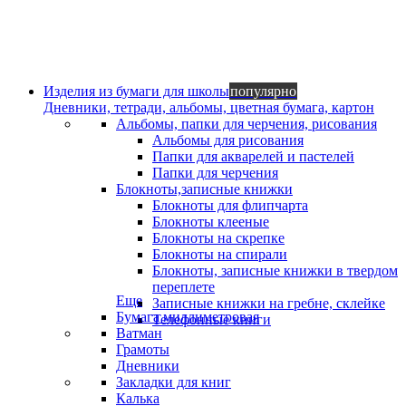
Изделия из бумаги для школы
популярно
Дневники, тетради, альбомы, цветная бумага, картон
Альбомы, папки для черчения, рисования
Альбомы для рисования
Папки для акварелей и пастелей
Папки для черчения
Блокноты,записные книжки
Блокноты для флипчарта
Блокноты клееные
Блокноты на скрепке
Блокноты на спирали
Блокноты, записные книжки в твердом
переплете
Еще
Записные книжки на гребне, склейке
Бумага миллиметровая
Телефонные книги
Ватман
Грамоты
Дневники
Закладки для книг
Калька