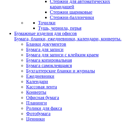
Стержни для автоматических
карандашей
Стержни шариковые
Стержни-баллончики
Точилки
Тушь, чернила, перья
Бумажные изделия для офисов
Бумага, бланки, ежедневники, календари, конверты.
Бланки документов
Бумага для записи
Бумага для записи с клейким краем
Бумага копировальная
Бумага самоклеящаяся
Бухгалтерские бланки и журналы
Ежедневники
Календари
Кассовая лента
Конверты
Офисная бумага
Планинги
Ролики для факса
Фотобумага
Ценники