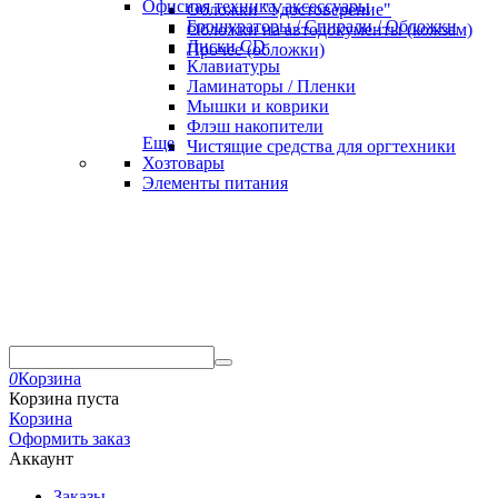
Офисная техника, аксессуары
Обложки "Удостоверение"
Брошураторы / Спирали / Обложки
Обложки на автодокументы (кожзам)
Диски CD
Прочее (обложки)
Клавиатуры
Ламинаторы / Пленки
Мышки и коврики
Флэш накопители
Еще
Чистящие средства для оргтехники
Хозтовары
Элементы питания
0
Корзина
Корзина пуста
Корзина
Оформить заказ
Аккаунт
Заказы