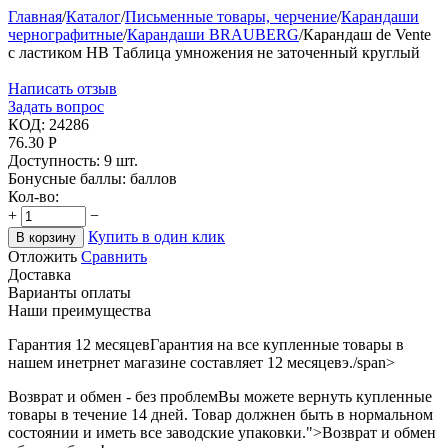
Главная
/
Каталог
/
Письменные товары, черчение
/
Карандаши
чернографитные
/
Карандаши BRAUBERG
/
Карандаш de Vente
с ластиком НВ Таблица умножения не заточенный круглый
Написать отзыв
Задать вопрос
КОД:
24286
76.30
Р
Доступность:
9 шт.
Бонусные баллы:
баллов
Кол-во:
+
−
Купить в один клик
В корзину
Отложить
Сравнить
Доставка
Варианты оплаты
Наши преимущества
Гарантия 12 месяцев
Гарантия на все купленные товары в
нашем инетрнет магазине составляет 12 месяцевэ./span>
Возврат и обмен - без проблем
Вы можете вернуть купленные
товары в течение 14 дней. Товар должнен быть в нормальном
состоянии и иметь все заводские упаковки.">Возврат и обмен