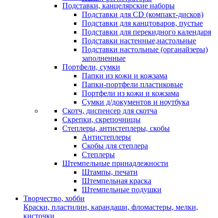
Подставки, канцелярские наборы
Подставки для CD (компакт-дисков)
Подставки для канцтоваров, пустые
Подставки для перекидного календаря
Подставки настенные,настольные
Подставки настольные (органайзеры)
заполненные
Портфели, сумки
Папки из кожи и кожзама
Папки-портфели пластиковые
Портфели из кожи и кожзама
Сумки д/документов и ноутбука
Скотч, диспенсер для скотча
Скрепки, скрепочницы
Степлеры, антистеплеры, скобы
Антистеплеры
Скобы для степлера
Степлеры
Штемпельные принадлежности
Штампы, печати
Штемпельная краска
Штемпельные подушки
Творчество, хобби
Краски, пластилин, карандаши, фломастеры, мелки,
кисточки