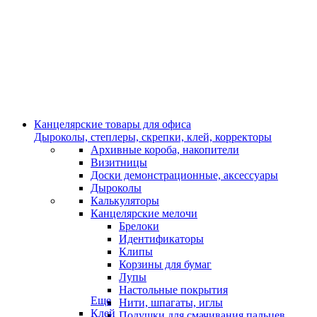
Канцелярские товары для офиса
Дыроколы, степлеры, скрепки, клей, корректоры
Архивные короба, накопители
Визитницы
Доски демонстрационные, аксессуары
Дыроколы
Калькуляторы
Канцелярские мелочи
Брелоки
Идентификаторы
Клипы
Корзины для бумаг
Лупы
Настольные покрытия
Еще
Нити, шпагаты, иглы
Клей
Подушки для смачивания пальцев