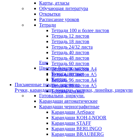
Карты, атласы
Обучающая литература
Открытки
Расписание уроков
Тетради
Тетради 100 и более листов
Тетрадь 12 листов
Тетрадь 18 листов
Тетрадь 24/32 листа
Тетрадь 40 листов
Тетрадь 48 листов
Еще
Тетрадь 60 листов
Цветная бумага, картон
Тетрадь 80 листов А4
Бумага цветная
Тетрадь 80 листов А5
Картон
Тетрадь 96 листов А4
Письменные товары, черчение
Тетрадь 96 листов А5
Ручки, карандаши, точилки, ластики, линейки, циркули
Тетрадь для нот
Готовальни, циркули.
Карандаши автоматические
Карандаши чернографитные
Карандаши ArtSpace
Карандаши KOH-I-NOOR
Карандаши STAFF
Карандаши BERLINGO
Карандаши BRAUBERG