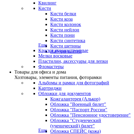
Квилинг
Кисти
Кисти белки
Кисти коза
Кисти колонок
Кисти нейлон
Кисти пони
Кисти синтетика
Еще
Кисти щетины
Краски художественные
Наборы кистей
Мелки восковые
Пластилин, аксессуары для лепки
Фломастеры
Товары для офиса и дома
Хозтовары, элементы питания, фоторамки
Альбомы и рамки для фотографий
Картриджи
Обложки для документов
Кожгалантерея (Алькор)
Обложка "Военный билет"
Обложка "Паспорт России"
Обложка "Пенсионное удостоверение"
Обложка "Студенческий
(ученический) билет"
Еще
Обложка СПЕЙС (кожа)