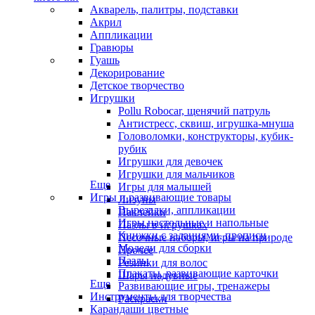
Акварель, палитры, подставки
Акрил
Аппликации
Гравюры
Гуашь
Декорирование
Детское творчество
Игрушки
Pollu Robocar, щенячий патруль
Антистресс, сквиш, игрушка-мнуша
Головоломки, конструкторы, кубик-
рубик
Игрушки для девочек
Игрушки для мальчиков
Еще
Игры для малышей
Игры и развивающие товары
Лизуны
Вырезалки, аппликации
Наклейки
Игры настольные и напольные
Пазлы в игрушках
Книжки с заданиями, прописи
Песочные наборы, игры на природе
Модели для сборки
Прочее
Пазлы
Резинки для волос
Плакаты, развивающие карточки
Шары надувные
Еще
Развивающие игры, тренажеры
Инструменты для творчества
Раскраски
Карандаши цветные