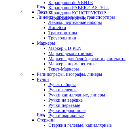
Карандаши de VENTE
Еще
Карандаши FABER-CASTELL
Ластики
Карандаши КОНСТРУКТОР
Линейки, треугольники, транспортиры
Карандаши прочие
Лекала, чертежные наборы
Линейки
Транспортиры
Треугольники
Маркеры
Маркер CD-PEN
Маркер декоративный
Маркеры для белой доски и флипчарта
Маркеры перманентные
Текст-Маркеры
Рапидографы, изографы, линеры
Ручки
Ручек наборы
Ручки гелевые
Ручки капиллярные, линеры
Ручки на верёвке
Ручки перьевые
Ручки подарочные
Еще
Ручки шариковые
Стержни
Стержни гелевые, капиллярные