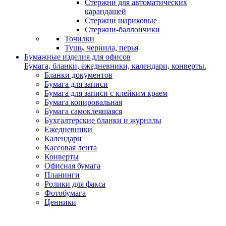
Стержни для автоматических
карандашей
Стержни шариковые
Стержни-баллончики
Точилки
Тушь, чернила, перья
Бумажные изделия для офисов
Бумага, бланки, ежедневники, календари, конверты.
Бланки документов
Бумага для записи
Бумага для записи с клейким краем
Бумага копировальная
Бумага самоклеящаяся
Бухгалтерские бланки и журналы
Ежедневники
Календари
Кассовая лента
Конверты
Офисная бумага
Планинги
Ролики для факса
Фотобумага
Ценники