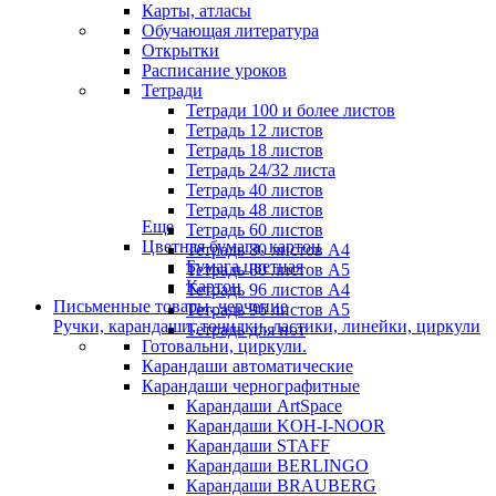
Карты, атласы
Обучающая литература
Открытки
Расписание уроков
Тетради
Тетради 100 и более листов
Тетрадь 12 листов
Тетрадь 18 листов
Тетрадь 24/32 листа
Тетрадь 40 листов
Тетрадь 48 листов
Еще
Тетрадь 60 листов
Цветная бумага, картон
Тетрадь 80 листов А4
Бумага цветная
Тетрадь 80 листов А5
Картон
Тетрадь 96 листов А4
Письменные товары, черчение
Тетрадь 96 листов А5
Ручки, карандаши, точилки, ластики, линейки, циркули
Тетрадь для нот
Готовальни, циркули.
Карандаши автоматические
Карандаши чернографитные
Карандаши ArtSpace
Карандаши KOH-I-NOOR
Карандаши STAFF
Карандаши BERLINGO
Карандаши BRAUBERG