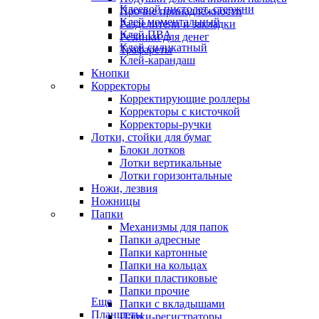
Клеевой пистолет, стержни
Прочие принадлежности
Клей моментальный
Разделители и закладки
Клей ПВА
Резинки для денег
Клей силикатный
Трафареты
Клей-карандаш
Кнопки
Корректоры
Корректирующие роллеры
Корректоры с кисточкой
Корректоры-ручки
Лотки, стойки для бумаг
Блоки лотков
Лотки вертикальные
Лотки горизонтальные
Ножи, лезвия
Ножницы
Папки
Механизмы для папок
Папки адресные
Папки картонные
Папки на кольцах
Папки пластиковые
Папки прочие
Еще
Папки с вкладышами
Планшеты
Папки-регистраторы