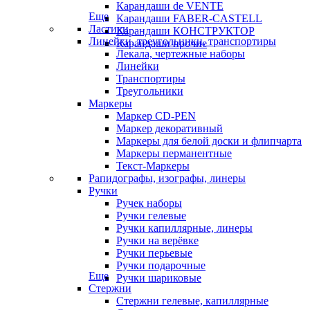
Карандаши de VENTE
Еще
Карандаши FABER-CASTELL
Ластики
Карандаши КОНСТРУКТОР
Линейки, треугольники, транспортиры
Карандаши прочие
Лекала, чертежные наборы
Линейки
Транспортиры
Треугольники
Маркеры
Маркер CD-PEN
Маркер декоративный
Маркеры для белой доски и флипчарта
Маркеры перманентные
Текст-Маркеры
Рапидографы, изографы, линеры
Ручки
Ручек наборы
Ручки гелевые
Ручки капиллярные, линеры
Ручки на верёвке
Ручки перьевые
Ручки подарочные
Еще
Ручки шариковые
Стержни
Стержни гелевые, капиллярные