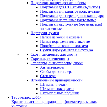
Подставки, канцелярские наборы
Подставки для CD (компакт-дисков)
Подставки для канцтоваров, пустые
Подставки для перекидного календаря
Подставки настенные,настольные
Подставки настольные (органайзеры)
заполненные
Портфели, сумки
Папки из кожи и кожзама
Папки-портфели пластиковые
Портфели из кожи и кожзама
Сумки д/документов и ноутбука
Скотч, диспенсер для скотча
Скрепки, скрепочницы
Степлеры, антистеплеры, скобы
Антистеплеры
Скобы для степлера
Степлеры
Штемпельные принадлежности
Штампы, печати
Штемпельная краска
Штемпельные подушки
Творчество, хобби
Краски, пластилин, карандаши, фломастеры, мелки,
кисточки