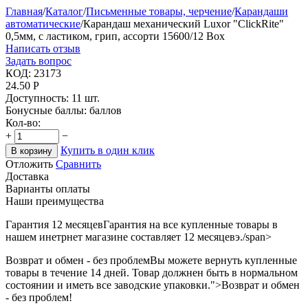
Главная
/
Каталог
/
Письменные товары, черчение
/
Карандаши
автоматические
/
Карандаш механический Luxor "ClickRite"
0,5мм, с ластиком, грип, ассорти 15600/12 Box
Написать отзыв
Задать вопрос
КОД:
23173
24.50
Р
Доступность:
11 шт.
Бонусные баллы:
баллов
Кол-во:
+
−
Купить в один клик
В корзину
Отложить
Сравнить
Доставка
Варианты оплаты
Наши преимущества
Гарантия 12 месяцев
Гарантия на все купленные товары в
нашем инетрнет магазине составляет 12 месяцевэ./span>
Возврат и обмен - без проблем
Вы можете вернуть купленные
товары в течение 14 дней. Товар должнен быть в нормальном
состоянии и иметь все заводские упаковки.">Возврат и обмен
- без проблем!