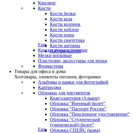
Квилинг
Кисти
Кисти белки
Кисти коза
Кисти колонок
Кисти нейлон
Кисти пони
Кисти синтетика
Еще
Кисти щетины
Краски художественные
Наборы кистей
Мелки восковые
Пластилин, аксессуары для лепки
Фломастеры
Товары для офиса и дома
Хозтовары, элементы питания, фоторамки
Альбомы и рамки для фотографий
Картриджи
Обложки для документов
Кожгалантерея (Алькор)
Обложка "Военный билет"
Обложка "Паспорт России"
Обложка "Пенсионное удостоверение"
Обложка "Студенческий
(ученический) билет"
Еще
Обложка СПЕЙС (кожа)