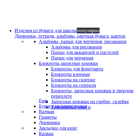
Изделия из бумаги для школы
популярно
Дневники, тетради, альбомы, цветная бумага, картон
Альбомы, папки для черчения, рисования
Альбомы для рисования
Папки для акварелей и пастелей
Папки для черчения
Блокноты,записные книжки
Блокноты для флипчарта
Блокноты клееные
Блокноты на скрепке
Блокноты на спирали
Блокноты, записные книжки в твердом
переплете
Еще
Записные книжки на гребне, склейке
Бумага миллиметровая
Телефонные книги
Ватман
Грамоты
Дневники
Закладки для книг
Калька