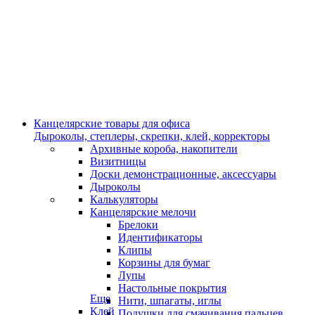
Канцелярские товары для офиса
Дыроколы, степлеры, скрепки, клей, корректоры
Архивные короба, накопители
Визитницы
Доски демонстрационные, аксессуары
Дыроколы
Калькуляторы
Канцелярские мелочи
Брелоки
Идентификаторы
Клипы
Корзины для бумаг
Лупы
Настольные покрытия
Еще
Нити, шпагаты, иглы
Клей
Подушки для смачивания пальцев