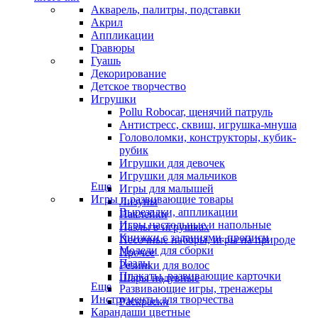
Акварель, палитры, подставки
Акрил
Аппликации
Гравюры
Гуашь
Декорирование
Детское творчество
Игрушки
Pollu Robocar, щенячий патруль
Антистресс, сквиш, игрушка-мнуша
Головоломки, конструкторы, кубик-
рубик
Игрушки для девочек
Игрушки для мальчиков
Еще
Игры для малышей
Игры и развивающие товары
Лизуны
Вырезалки, аппликации
Наклейки
Игры настольные и напольные
Пазлы в игрушках
Книжки с заданиями, прописи
Песочные наборы, игры на природе
Модели для сборки
Прочее
Пазлы
Резинки для волос
Плакаты, развивающие карточки
Шары надувные
Еще
Развивающие игры, тренажеры
Инструменты для творчества
Раскраски
Карандаши цветные