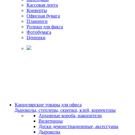
Кассовая лента
Конверты
Офисная бумага
Планинги
Ролики для факса
Фотобумага
Ценники
Канцелярские товары для офиса
Дыроколы, степлеры, скрепки, клей, корректоры
Архивные короба, накопители
Визитницы
Доски демонстрационные, аксессуары
Дыроколы