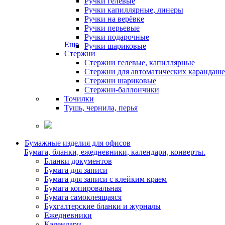
Ручки гелевые
Ручки капиллярные, линеры
Ручки на верёвке
Ручки перьевые
Ручки подарочные
Еще
Ручки шариковые
Стержни
Стержни гелевые, капиллярные
Стержни для автоматических карандаш
Стержни шариковые
Стержни-баллончики
Точилки
Тушь, чернила, перья
Бумажные изделия для офисов
Бумага, бланки, ежедневники, календари, конверты.
Бланки документов
Бумага для записи
Бумага для записи с клейким краем
Бумага копировальная
Бумага самоклеящаяся
Бухгалтерские бланки и журналы
Ежедневники
Календари