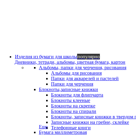
Изделия из бумаги для школы
популярно
Дневники, тетради, альбомы, цветная бумага, картон
Альбомы, папки для черчения, рисования
Альбомы для рисования
Папки для акварелей и пастелей
Папки для черчения
Блокноты,записные книжки
Блокноты для флипчарта
Блокноты клееные
Блокноты на скрепке
Блокноты на спирали
Блокноты, записные книжки в твердом 
Записные книжки на гребне, склейке
Еще
Телефонные книги
Бумага миллиметровая