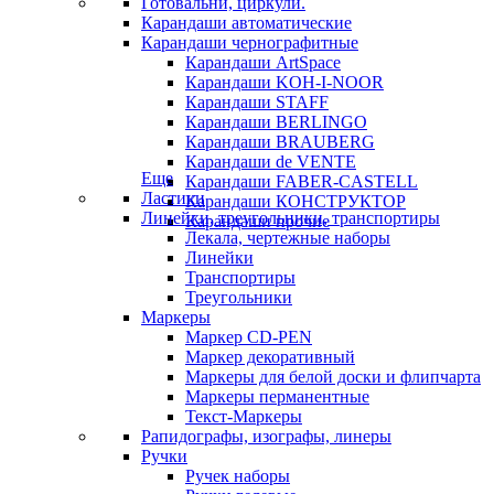
Готовальни, циркули.
Карандаши автоматические
Карандаши чернографитные
Карандаши ArtSpace
Карандаши KOH-I-NOOR
Карандаши STAFF
Карандаши BERLINGO
Карандаши BRAUBERG
Карандаши de VENTE
Еще
Карандаши FABER-CASTELL
Ластики
Карандаши КОНСТРУКТОР
Линейки, треугольники, транспортиры
Карандаши прочие
Лекала, чертежные наборы
Линейки
Транспортиры
Треугольники
Маркеры
Маркер CD-PEN
Маркер декоративный
Маркеры для белой доски и флипчарта
Маркеры перманентные
Текст-Маркеры
Рапидографы, изографы, линеры
Ручки
Ручек наборы