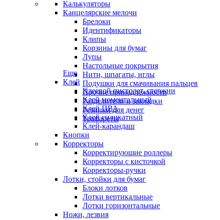
Калькуляторы
Канцелярские мелочи
Брелоки
Идентификаторы
Клипы
Корзины для бумаг
Лупы
Настольные покрытия
Еще
Нити, шпагаты, иглы
Клей
Подушки для смачивания пальцев
Клеевой пистолет, стержни
Прочие принадлежности
Клей моментальный
Разделители и закладки
Клей ПВА
Резинки для денег
Клей силикатный
Трафареты
Клей-карандаш
Кнопки
Корректоры
Корректирующие роллеры
Корректоры с кисточкой
Корректоры-ручки
Лотки, стойки для бумаг
Блоки лотков
Лотки вертикальные
Лотки горизонтальные
Ножи, лезвия