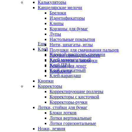
Калькуляторы
Канцелярские мелочи
Брелоки
Идентификаторы
Клипы
Корзины для бумаг
Лупы
Настольные покрытия
Еще
Нити, шпагаты, иглы
Клей
Подушки для смачивания пальцев
Клеевой пистолет, стержни
Прочие принадлежности
Клей моментальный
Разделители и закладки
Клей ПВА
Резинки для денег
Клей силикатный
Трафареты
Клей-карандаш
Кнопки
Корректоры
Корректирующие роллеры
Корректоры с кисточкой
Корректоры-ручки
Лотки, стойки для бумаг
Блоки лотков
Лотки вертикальные
Лотки горизонтальные
Ножи, лезвия