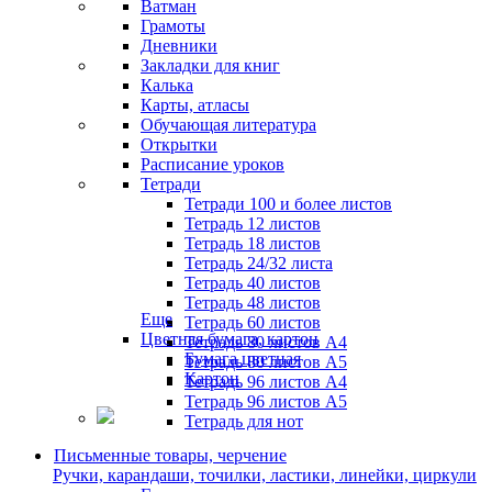
Ватман
Грамоты
Дневники
Закладки для книг
Калька
Карты, атласы
Обучающая литература
Открытки
Расписание уроков
Тетради
Тетради 100 и более листов
Тетрадь 12 листов
Тетрадь 18 листов
Тетрадь 24/32 листа
Тетрадь 40 листов
Тетрадь 48 листов
Еще
Тетрадь 60 листов
Цветная бумага, картон
Тетрадь 80 листов А4
Бумага цветная
Тетрадь 80 листов А5
Картон
Тетрадь 96 листов А4
Тетрадь 96 листов А5
Тетрадь для нот
Письменные товары, черчение
Ручки, карандаши, точилки, ластики, линейки, циркули