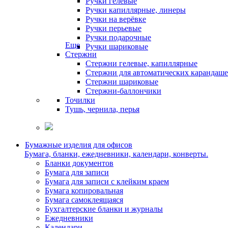
Ручки гелевые
Ручки капиллярные, линеры
Ручки на верёвке
Ручки перьевые
Ручки подарочные
Еще
Ручки шариковые
Стержни
Стержни гелевые, капиллярные
Стержни для автоматических карандаш
Стержни шариковые
Стержни-баллончики
Точилки
Тушь, чернила, перья
Бумажные изделия для офисов
Бумага, бланки, ежедневники, календари, конверты.
Бланки документов
Бумага для записи
Бумага для записи с клейким краем
Бумага копировальная
Бумага самоклеящаяся
Бухгалтерские бланки и журналы
Ежедневники
Календари