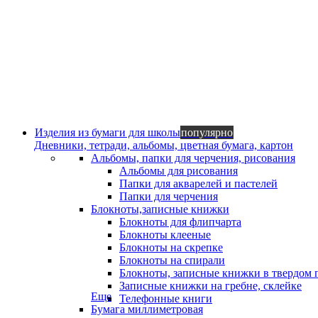
Изделия из бумаги для школы
популярно
Дневники, тетради, альбомы, цветная бумага, картон
Альбомы, папки для черчения, рисования
Альбомы для рисования
Папки для акварелей и пастелей
Папки для черчения
Блокноты,записные книжки
Блокноты для флипчарта
Блокноты клееные
Блокноты на скрепке
Блокноты на спирали
Блокноты, записные книжки в твердом 
Записные книжки на гребне, склейке
Еще
Телефонные книги
Бумага миллиметровая