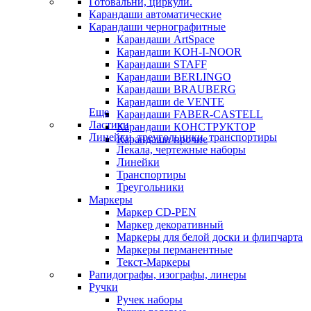
Готовальни, циркули.
Карандаши автоматические
Карандаши чернографитные
Карандаши ArtSpace
Карандаши KOH-I-NOOR
Карандаши STAFF
Карандаши BERLINGO
Карандаши BRAUBERG
Карандаши de VENTE
Еще
Карандаши FABER-CASTELL
Ластики
Карандаши КОНСТРУКТОР
Линейки, треугольники, транспортиры
Карандаши прочие
Лекала, чертежные наборы
Линейки
Транспортиры
Треугольники
Маркеры
Маркер CD-PEN
Маркер декоративный
Маркеры для белой доски и флипчарта
Маркеры перманентные
Текст-Маркеры
Рапидографы, изографы, линеры
Ручки
Ручек наборы