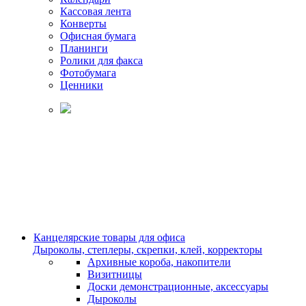
Кассовая лента
Конверты
Офисная бумага
Планинги
Ролики для факса
Фотобумага
Ценники
Канцелярские товары для офиса
Дыроколы, степлеры, скрепки, клей, корректоры
Архивные короба, накопители
Визитницы
Доски демонстрационные, аксессуары
Дыроколы