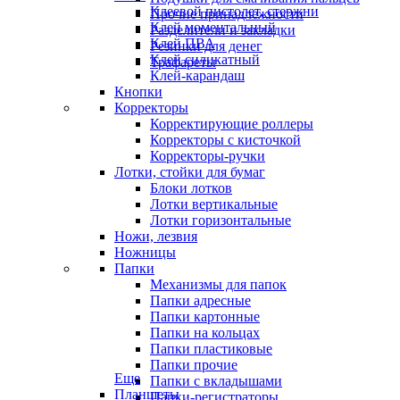
Клеевой пистолет, стержни
Прочие принадлежности
Клей моментальный
Разделители и закладки
Клей ПВА
Резинки для денег
Клей силикатный
Трафареты
Клей-карандаш
Кнопки
Корректоры
Корректирующие роллеры
Корректоры с кисточкой
Корректоры-ручки
Лотки, стойки для бумаг
Блоки лотков
Лотки вертикальные
Лотки горизонтальные
Ножи, лезвия
Ножницы
Папки
Механизмы для папок
Папки адресные
Папки картонные
Папки на кольцах
Папки пластиковые
Папки прочие
Еще
Папки с вкладышами
Планшеты
Папки-регистраторы