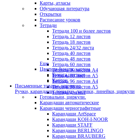
Карты, атласы
Обучающая литература
Открытки
Расписание уроков
Тетради
Тетради 100 и более листов
Тетрадь 12 листов
Тетрадь 18 листов
Тетрадь 24/32 листа
Тетрадь 40 листов
Тетрадь 48 листов
Еще
Тетрадь 60 листов
Цветная бумага, картон
Тетрадь 80 листов А4
Бумага цветная
Тетрадь 80 листов А5
Картон
Тетрадь 96 листов А4
Письменные товары, черчение
Тетрадь 96 листов А5
Ручки, карандаши, точилки, ластики, линейки, циркули
Тетрадь для нот
Готовальни, циркули.
Карандаши автоматические
Карандаши чернографитные
Карандаши ArtSpace
Карандаши KOH-I-NOOR
Карандаши STAFF
Карандаши BERLINGO
Карандаши BRAUBERG