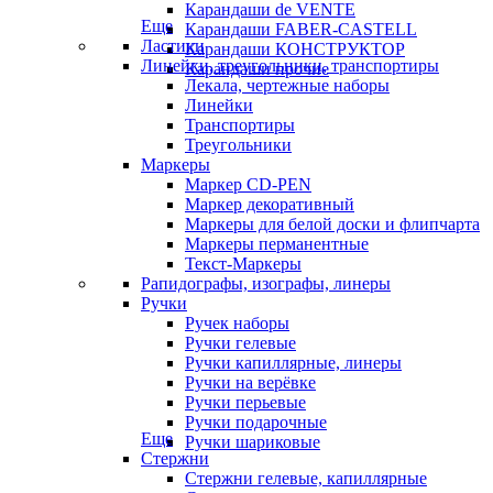
Карандаши de VENTE
Еще
Карандаши FABER-CASTELL
Ластики
Карандаши КОНСТРУКТОР
Линейки, треугольники, транспортиры
Карандаши прочие
Лекала, чертежные наборы
Линейки
Транспортиры
Треугольники
Маркеры
Маркер CD-PEN
Маркер декоративный
Маркеры для белой доски и флипчарта
Маркеры перманентные
Текст-Маркеры
Рапидографы, изографы, линеры
Ручки
Ручек наборы
Ручки гелевые
Ручки капиллярные, линеры
Ручки на верёвке
Ручки перьевые
Ручки подарочные
Еще
Ручки шариковые
Стержни
Стержни гелевые, капиллярные