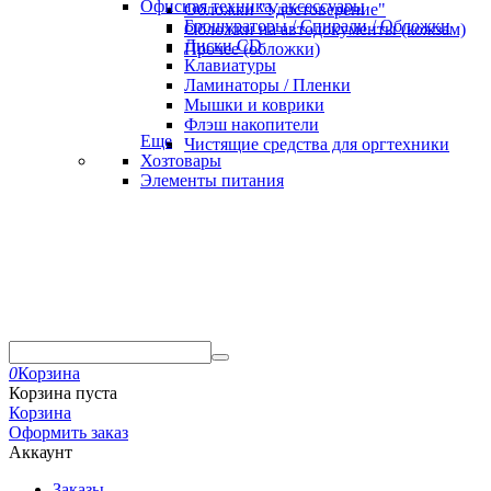
Офисная техника, аксессуары
Обложки "Удостоверение"
Брошураторы / Спирали / Обложки
Обложки на автодокументы (кожзам)
Диски CD
Прочее (обложки)
Клавиатуры
Ламинаторы / Пленки
Мышки и коврики
Флэш накопители
Еще
Чистящие средства для оргтехники
Хозтовары
Элементы питания
0
Корзина
Корзина пуста
Корзина
Оформить заказ
Аккаунт
Заказы