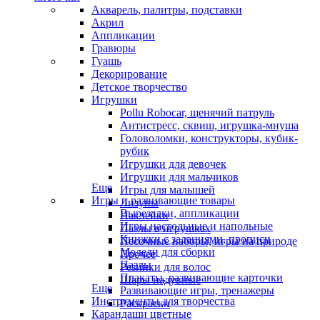
Акварель, палитры, подставки
Акрил
Аппликации
Гравюры
Гуашь
Декорирование
Детское творчество
Игрушки
Pollu Robocar, щенячий патруль
Антистресс, сквиш, игрушка-мнуша
Головоломки, конструкторы, кубик-
рубик
Игрушки для девочек
Игрушки для мальчиков
Еще
Игры для малышей
Игры и развивающие товары
Лизуны
Вырезалки, аппликации
Наклейки
Игры настольные и напольные
Пазлы в игрушках
Книжки с заданиями, прописи
Песочные наборы, игры на природе
Модели для сборки
Прочее
Пазлы
Резинки для волос
Плакаты, развивающие карточки
Шары надувные
Еще
Развивающие игры, тренажеры
Инструменты для творчества
Раскраски
Карандаши цветные