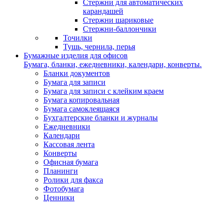
Стержни для автоматических
карандашей
Стержни шариковые
Стержни-баллончики
Точилки
Тушь, чернила, перья
Бумажные изделия для офисов
Бумага, бланки, ежедневники, календари, конверты.
Бланки документов
Бумага для записи
Бумага для записи с клейким краем
Бумага копировальная
Бумага самоклеящаяся
Бухгалтерские бланки и журналы
Ежедневники
Календари
Кассовая лента
Конверты
Офисная бумага
Планинги
Ролики для факса
Фотобумага
Ценники