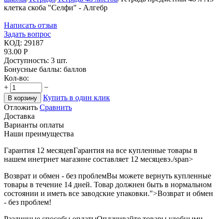
клетка скоба "Селфи" - Алгебр
Написать отзыв
Задать вопрос
КОД:
29187
93.00
Р
Доступность:
3 шт.
Бонусные баллы:
баллов
Кол-во:
+
−
Купить в один клик
В корзину
Отложить
Сравнить
Доставка
Варианты оплаты
Наши преимущества
Гарантия 12 месяцев
Гарантия на все купленные товары в
нашем инетрнет магазине составляет 12 месяцевэ./span>
Возврат и обмен - без проблем
Вы можете вернуть купленные
товары в течение 14 дней. Товар должнен быть в нормальном
состоянии и иметь все заводские упаковки.">Возврат и обмен
- без проблем!
Различные способы оплаты
Оплачивайте товары удобными