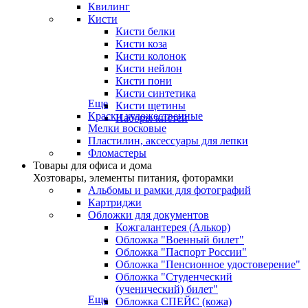
Квилинг
Кисти
Кисти белки
Кисти коза
Кисти колонок
Кисти нейлон
Кисти пони
Кисти синтетика
Еще
Кисти щетины
Краски художественные
Наборы кистей
Мелки восковые
Пластилин, аксессуары для лепки
Фломастеры
Товары для офиса и дома
Хозтовары, элементы питания, фоторамки
Альбомы и рамки для фотографий
Картриджи
Обложки для документов
Кожгалантерея (Алькор)
Обложка "Военный билет"
Обложка "Паспорт России"
Обложка "Пенсионное удостоверение"
Обложка "Студенческий
(ученический) билет"
Еще
Обложка СПЕЙС (кожа)