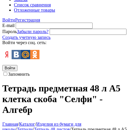
Список сравнения
Отложенные товары
Войти
Регистрация
E-mail
Пароль
Забыли пароль?
Создать учетную запись
Войти через соц. сеть:
Войти
Запомнить
Тетрадь предметная 48 л А5
клетка скоба "Селфи" -
Алгебр
Главная
/
Каталог
/
Изделия из бумаги для
школы
/
Тетради
/
Тетрадь 48 листов
/
Тетрадь предметная 48 л А5