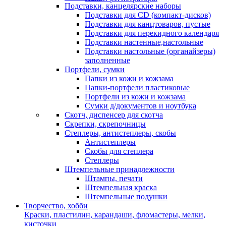
Подставки, канцелярские наборы
Подставки для CD (компакт-дисков)
Подставки для канцтоваров, пустые
Подставки для перекидного календаря
Подставки настенные,настольные
Подставки настольные (органайзеры)
заполненные
Портфели, сумки
Папки из кожи и кожзама
Папки-портфели пластиковые
Портфели из кожи и кожзама
Сумки д/документов и ноутбука
Скотч, диспенсер для скотча
Скрепки, скрепочницы
Степлеры, антистеплеры, скобы
Антистеплеры
Скобы для степлера
Степлеры
Штемпельные принадлежности
Штампы, печати
Штемпельная краска
Штемпельные подушки
Творчество, хобби
Краски, пластилин, карандаши, фломастеры, мелки,
кисточки