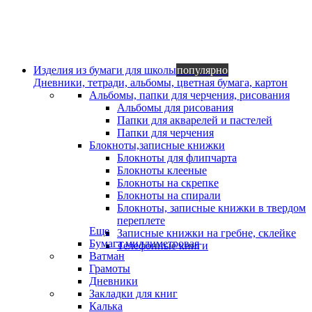
Изделия из бумаги для школы
популярно
Дневники, тетради, альбомы, цветная бумага, картон
Альбомы, папки для черчения, рисования
Альбомы для рисования
Папки для акварелей и пастелей
Папки для черчения
Блокноты,записные книжки
Блокноты для флипчарта
Блокноты клееные
Блокноты на скрепке
Блокноты на спирали
Блокноты, записные книжки в твердом
переплете
Еще
Записные книжки на гребне, склейке
Бумага миллиметровая
Телефонные книги
Ватман
Грамоты
Дневники
Закладки для книг
Калька