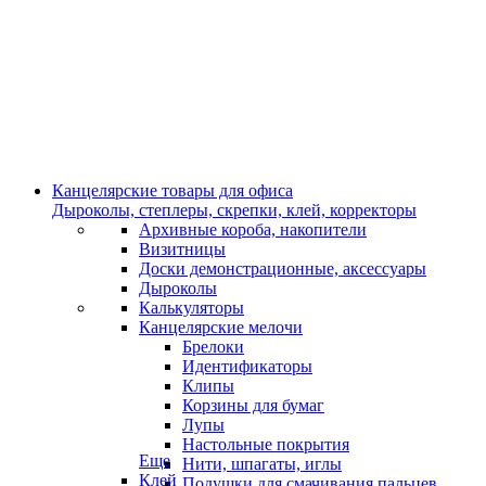
Канцелярские товары для офиса
Дыроколы, степлеры, скрепки, клей, корректоры
Архивные короба, накопители
Визитницы
Доски демонстрационные, аксессуары
Дыроколы
Калькуляторы
Канцелярские мелочи
Брелоки
Идентификаторы
Клипы
Корзины для бумаг
Лупы
Настольные покрытия
Еще
Нити, шпагаты, иглы
Клей
Подушки для смачивания пальцев