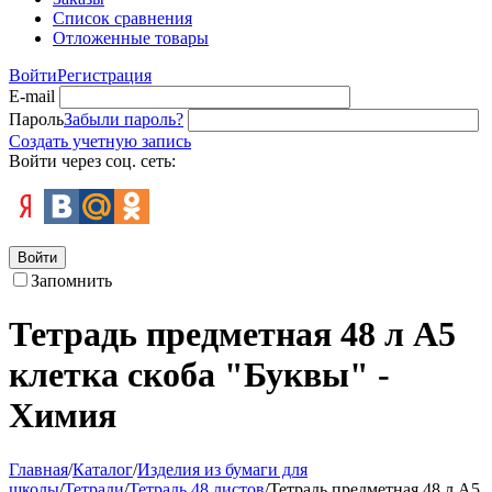
Список сравнения
Отложенные товары
Войти
Регистрация
E-mail
Пароль
Забыли пароль?
Создать учетную запись
Войти через соц. сеть:
Войти
Запомнить
Тетрадь предметная 48 л А5
клетка скоба "Буквы" -
Химия
Главная
/
Каталог
/
Изделия из бумаги для
школы
/
Тетради
/
Тетрадь 48 листов
/
Тетрадь предметная 48 л А5