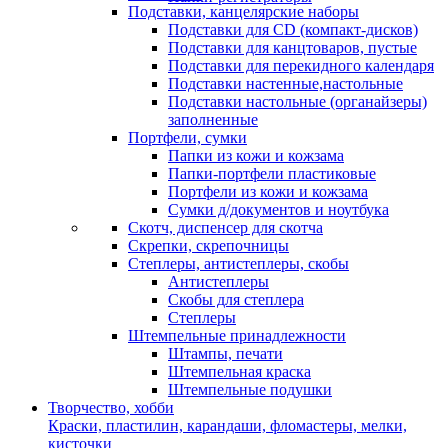
Подставки, канцелярские наборы
Подставки для CD (компакт-дисков)
Подставки для канцтоваров, пустые
Подставки для перекидного календаря
Подставки настенные,настольные
Подставки настольные (органайзеры)
заполненные
Портфели, сумки
Папки из кожи и кожзама
Папки-портфели пластиковые
Портфели из кожи и кожзама
Сумки д/документов и ноутбука
Скотч, диспенсер для скотча
Скрепки, скрепочницы
Степлеры, антистеплеры, скобы
Антистеплеры
Скобы для степлера
Степлеры
Штемпельные принадлежности
Штампы, печати
Штемпельная краска
Штемпельные подушки
Творчество, хобби
Краски, пластилин, карандаши, фломастеры, мелки,
кисточки