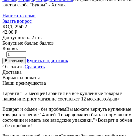
клетка скоба "Буквы" - Химия
Написать отзыв
Задать вопрос
КОД:
29422
42.00
Р
Доступность:
2 шт.
Бонусные баллы:
баллов
Кол-во:
+
−
Купить в один клик
В корзину
Отложить
Сравнить
Доставка
Варианты оплаты
Наши преимущества
Гарантия 12 месяцев
Гарантия на все купленные товары в
нашем инетрнет магазине составляет 12 месяцевэ./span>
Возврат и обмен - без проблем
Вы можете вернуть купленные
товары в течение 14 дней. Товар должнен быть в нормальном
состоянии и иметь все заводские упаковки.">Возврат и обмен
- без проблем!
Различные способы оплаты
Оплачивайте товары удобными