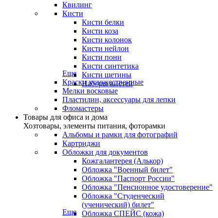
Квилинг
Кисти
Кисти белки
Кисти коза
Кисти колонок
Кисти нейлон
Кисти пони
Кисти синтетика
Еще
Кисти щетины
Краски художественные
Наборы кистей
Мелки восковые
Пластилин, аксессуары для лепки
Фломастеры
Товары для офиса и дома
Хозтовары, элементы питания, фоторамки
Альбомы и рамки для фотографий
Картриджи
Обложки для документов
Кожгалантерея (Алькор)
Обложка "Военный билет"
Обложка "Паспорт России"
Обложка "Пенсионное удостоверение"
Обложка "Студенческий
(ученический) билет"
Еще
Обложка СПЕЙС (кожа)