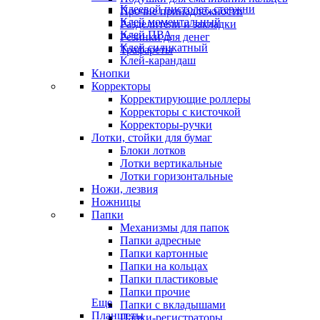
Клеевой пистолет, стержни
Прочие принадлежности
Клей моментальный
Разделители и закладки
Клей ПВА
Резинки для денег
Клей силикатный
Трафареты
Клей-карандаш
Кнопки
Корректоры
Корректирующие роллеры
Корректоры с кисточкой
Корректоры-ручки
Лотки, стойки для бумаг
Блоки лотков
Лотки вертикальные
Лотки горизонтальные
Ножи, лезвия
Ножницы
Папки
Механизмы для папок
Папки адресные
Папки картонные
Папки на кольцах
Папки пластиковые
Папки прочие
Еще
Папки с вкладышами
Планшеты
Папки-регистраторы