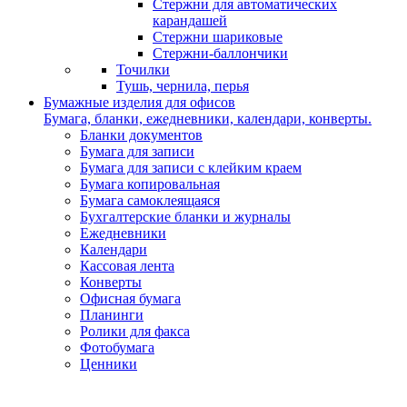
Стержни для автоматических
карандашей
Стержни шариковые
Стержни-баллончики
Точилки
Тушь, чернила, перья
Бумажные изделия для офисов
Бумага, бланки, ежедневники, календари, конверты.
Бланки документов
Бумага для записи
Бумага для записи с клейким краем
Бумага копировальная
Бумага самоклеящаяся
Бухгалтерские бланки и журналы
Ежедневники
Календари
Кассовая лента
Конверты
Офисная бумага
Планинги
Ролики для факса
Фотобумага
Ценники