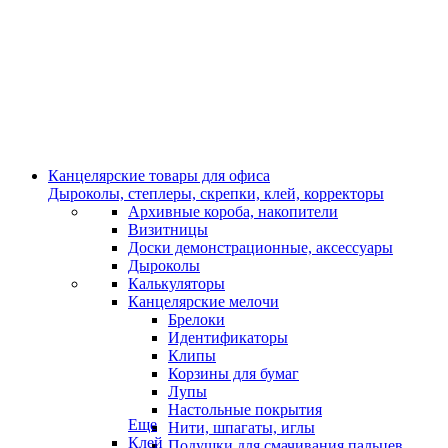
Канцелярские товары для офиса
Дыроколы, степлеры, скрепки, клей, корректоры
Архивные короба, накопители
Визитницы
Доски демонстрационные, аксессуары
Дыроколы
Калькуляторы
Канцелярские мелочи
Брелоки
Идентификаторы
Клипы
Корзины для бумаг
Лупы
Настольные покрытия
Еще
Нити, шпагаты, иглы
Клей
Подушки для смачивания пальцев