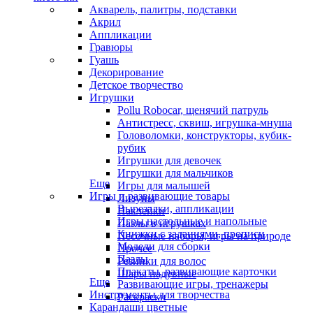
Акварель, палитры, подставки
Акрил
Аппликации
Гравюры
Гуашь
Декорирование
Детское творчество
Игрушки
Pollu Robocar, щенячий патруль
Антистресс, сквиш, игрушка-мнуша
Головоломки, конструкторы, кубик-
рубик
Игрушки для девочек
Игрушки для мальчиков
Еще
Игры для малышей
Игры и развивающие товары
Лизуны
Вырезалки, аппликации
Наклейки
Игры настольные и напольные
Пазлы в игрушках
Книжки с заданиями, прописи
Песочные наборы, игры на природе
Модели для сборки
Прочее
Пазлы
Резинки для волос
Плакаты, развивающие карточки
Шары надувные
Еще
Развивающие игры, тренажеры
Инструменты для творчества
Раскраски
Карандаши цветные