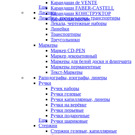
Карандаши de VENTE
Еще
Карандаши FABER-CASTELL
Ластики
Карандаши КОНСТРУКТОР
Линейки, треугольники, транспортиры
Карандаши прочие
Лекала, чертежные наборы
Линейки
Транспортиры
Треугольники
Маркеры
Маркер CD-PEN
Маркер декоративный
Маркеры для белой доски и флипчарта
Маркеры перманентные
Текст-Маркеры
Рапидографы, изографы, линеры
Ручки
Ручек наборы
Ручки гелевые
Ручки капиллярные, линеры
Ручки на верёвке
Ручки перьевые
Ручки подарочные
Еще
Ручки шариковые
Стержни
Стержни гелевые, капиллярные