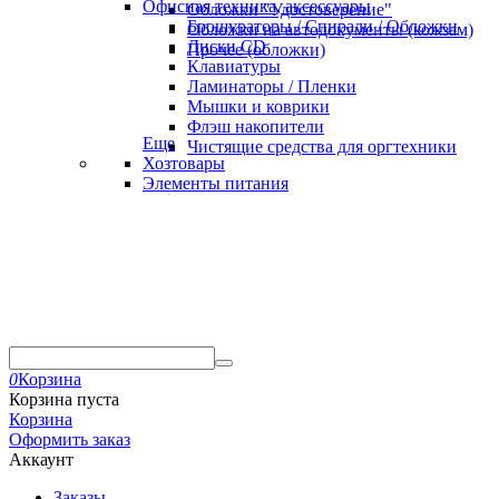
Офисная техника, аксессуары
Обложки "Удостоверение"
Брошураторы / Спирали / Обложки
Обложки на автодокументы (кожзам)
Диски CD
Прочее (обложки)
Клавиатуры
Ламинаторы / Пленки
Мышки и коврики
Флэш накопители
Еще
Чистящие средства для оргтехники
Хозтовары
Элементы питания
0
Корзина
Корзина пуста
Корзина
Оформить заказ
Аккаунт
Заказы