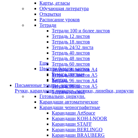
Карты, атласы
Обучающая литература
Открытки
Расписание уроков
Тетради
Тетради 100 и более листов
Тетрадь 12 листов
Тетрадь 18 листов
Тетрадь 24/32 листа
Тетрадь 40 листов
Тетрадь 48 листов
Еще
Тетрадь 60 листов
Цветная бумага, картон
Тетрадь 80 листов А4
Бумага цветная
Тетрадь 80 листов А5
Картон
Тетрадь 96 листов А4
Письменные товары, черчение
Тетрадь 96 листов А5
Ручки, карандаши, точилки, ластики, линейки, циркули
Тетрадь для нот
Готовальни, циркули.
Карандаши автоматические
Карандаши чернографитные
Карандаши ArtSpace
Карандаши KOH-I-NOOR
Карандаши STAFF
Карандаши BERLINGO
Карандаши BRAUBERG