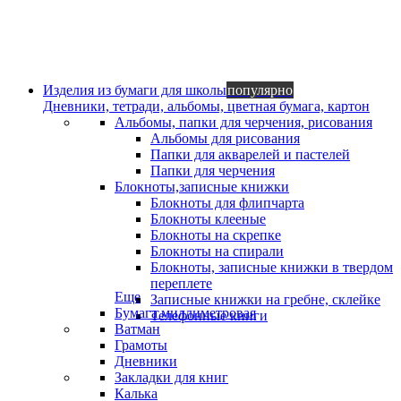
Изделия из бумаги для школы
популярно
Дневники, тетради, альбомы, цветная бумага, картон
Альбомы, папки для черчения, рисования
Альбомы для рисования
Папки для акварелей и пастелей
Папки для черчения
Блокноты,записные книжки
Блокноты для флипчарта
Блокноты клееные
Блокноты на скрепке
Блокноты на спирали
Блокноты, записные книжки в твердом
переплете
Еще
Записные книжки на гребне, склейке
Бумага миллиметровая
Телефонные книги
Ватман
Грамоты
Дневники
Закладки для книг
Калька