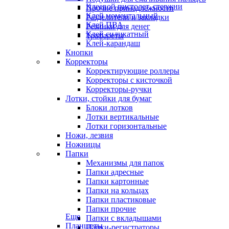
Клеевой пистолет, стержни
Прочие принадлежности
Клей моментальный
Разделители и закладки
Клей ПВА
Резинки для денег
Клей силикатный
Трафареты
Клей-карандаш
Кнопки
Корректоры
Корректирующие роллеры
Корректоры с кисточкой
Корректоры-ручки
Лотки, стойки для бумаг
Блоки лотков
Лотки вертикальные
Лотки горизонтальные
Ножи, лезвия
Ножницы
Папки
Механизмы для папок
Папки адресные
Папки картонные
Папки на кольцах
Папки пластиковые
Папки прочие
Еще
Папки с вкладышами
Планшеты
Папки-регистраторы