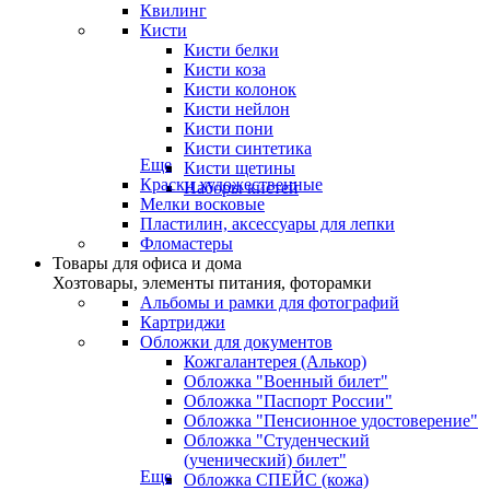
Квилинг
Кисти
Кисти белки
Кисти коза
Кисти колонок
Кисти нейлон
Кисти пони
Кисти синтетика
Еще
Кисти щетины
Краски художественные
Наборы кистей
Мелки восковые
Пластилин, аксессуары для лепки
Фломастеры
Товары для офиса и дома
Хозтовары, элементы питания, фоторамки
Альбомы и рамки для фотографий
Картриджи
Обложки для документов
Кожгалантерея (Алькор)
Обложка "Военный билет"
Обложка "Паспорт России"
Обложка "Пенсионное удостоверение"
Обложка "Студенческий
(ученический) билет"
Еще
Обложка СПЕЙС (кожа)