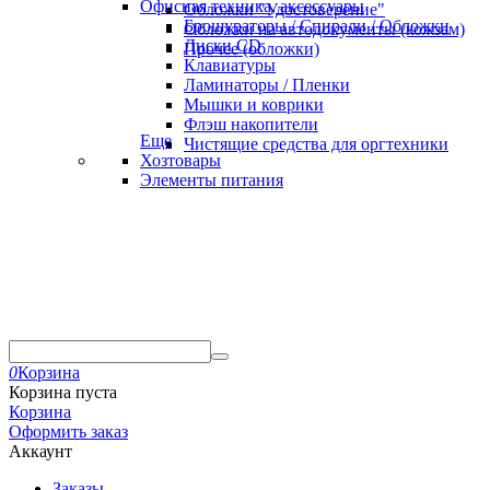
Офисная техника, аксессуары
Обложки "Удостоверение"
Брошураторы / Спирали / Обложки
Обложки на автодокументы (кожзам)
Диски CD
Прочее (обложки)
Клавиатуры
Ламинаторы / Пленки
Мышки и коврики
Флэш накопители
Еще
Чистящие средства для оргтехники
Хозтовары
Элементы питания
0
Корзина
Корзина пуста
Корзина
Оформить заказ
Аккаунт
Заказы