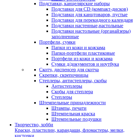
Подставки, канцелярские наборы
Подставки для CD (компакт-дисков)
Подставки для канцтоваров, пустые
Подставки для перекидного календаря
Подставки настенные,настольные
Подставки настольные (органайзеры)
заполненные
Портфели, сумки
Папки из кожи и кожзама
Папки-портфели пластиковые
Портфели из кожи и кожзама
Сумки д/документов и ноутбука
Скотч, диспенсер для скотча
Скрепки, скрепочницы
Степлеры, антистеплеры, скобы
Антистеплеры
Скобы для степлера
Степлеры
Штемпельные принадлежности
Штампы, печати
Штемпельная краска
Штемпельные подушки
Творчество, хобби
Краски, пластилин, карандаши, фломастеры, мелки,
кисточки