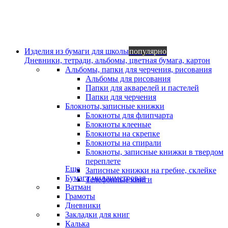
Изделия из бумаги для школы
популярно
Дневники, тетради, альбомы, цветная бумага, картон
Альбомы, папки для черчения, рисования
Альбомы для рисования
Папки для акварелей и пастелей
Папки для черчения
Блокноты,записные книжки
Блокноты для флипчарта
Блокноты клееные
Блокноты на скрепке
Блокноты на спирали
Блокноты, записные книжки в твердом
переплете
Еще
Записные книжки на гребне, склейке
Бумага миллиметровая
Телефонные книги
Ватман
Грамоты
Дневники
Закладки для книг
Калька