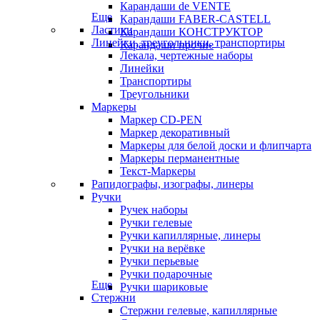
Карандаши de VENTE
Еще
Карандаши FABER-CASTELL
Ластики
Карандаши КОНСТРУКТОР
Линейки, треугольники, транспортиры
Карандаши прочие
Лекала, чертежные наборы
Линейки
Транспортиры
Треугольники
Маркеры
Маркер CD-PEN
Маркер декоративный
Маркеры для белой доски и флипчарта
Маркеры перманентные
Текст-Маркеры
Рапидографы, изографы, линеры
Ручки
Ручек наборы
Ручки гелевые
Ручки капиллярные, линеры
Ручки на верёвке
Ручки перьевые
Ручки подарочные
Еще
Ручки шариковые
Стержни
Стержни гелевые, капиллярные