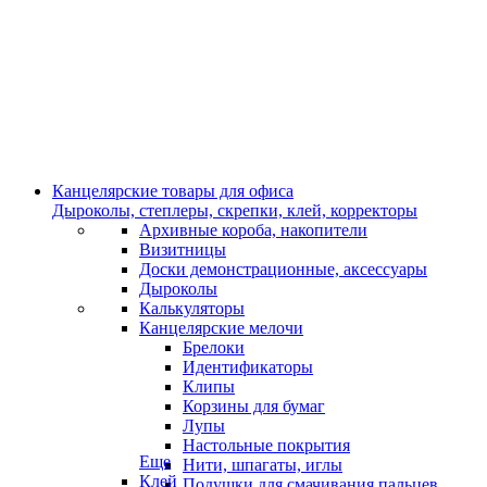
Канцелярские товары для офиса
Дыроколы, степлеры, скрепки, клей, корректоры
Архивные короба, накопители
Визитницы
Доски демонстрационные, аксессуары
Дыроколы
Калькуляторы
Канцелярские мелочи
Брелоки
Идентификаторы
Клипы
Корзины для бумаг
Лупы
Настольные покрытия
Еще
Нити, шпагаты, иглы
Клей
Подушки для смачивания пальцев