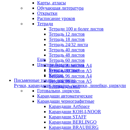
Карты, атласы
Обучающая литература
Открытки
Расписание уроков
Тетради
Тетради 100 и более листов
Тетрадь 12 листов
Тетрадь 18 листов
Тетрадь 24/32 листа
Тетрадь 40 листов
Тетрадь 48 листов
Еще
Тетрадь 60 листов
Цветная бумага, картон
Тетрадь 80 листов А4
Бумага цветная
Тетрадь 80 листов А5
Картон
Тетрадь 96 листов А4
Письменные товары, черчение
Тетрадь 96 листов А5
Ручки, карандаши, точилки, ластики, линейки, циркули
Тетрадь для нот
Готовальни, циркули.
Карандаши автоматические
Карандаши чернографитные
Карандаши ArtSpace
Карандаши KOH-I-NOOR
Карандаши STAFF
Карандаши BERLINGO
Карандаши BRAUBERG