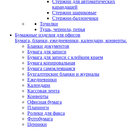
Стержни для автоматических
карандашей
Стержни шариковые
Стержни-баллончики
Точилки
Тушь, чернила, перья
Бумажные изделия для офисов
Бумага, бланки, ежедневники, календари, конверты.
Бланки документов
Бумага для записи
Бумага для записи с клейким краем
Бумага копировальная
Бумага самоклеящаяся
Бухгалтерские бланки и журналы
Ежедневники
Календари
Кассовая лента
Конверты
Офисная бумага
Планинги
Ролики для факса
Фотобумага
Ценники