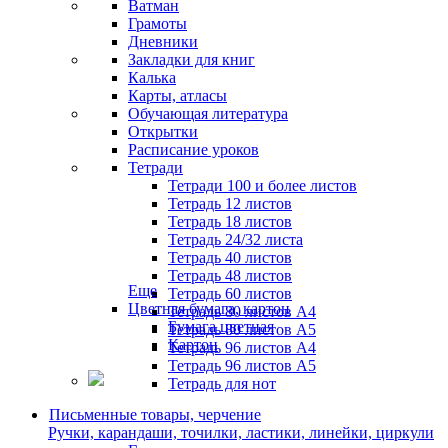
Ватман
Грамоты
Дневники
Закладки для книг
Калька
Карты, атласы
Обучающая литература
Открытки
Расписание уроков
Тетради
Тетради 100 и более листов
Тетрадь 12 листов
Тетрадь 18 листов
Тетрадь 24/32 листа
Тетрадь 40 листов
Тетрадь 48 листов
Еще
Тетрадь 60 листов
Цветная бумага, картон
Тетрадь 80 листов А4
Бумага цветная
Тетрадь 80 листов А5
Картон
Тетрадь 96 листов А4
Тетрадь 96 листов А5
Тетрадь для нот
Письменные товары, черчение
Ручки, карандаши, точилки, ластики, линейки, циркули