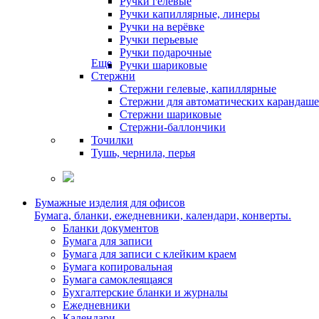
Ручки гелевые
Ручки капиллярные, линеры
Ручки на верёвке
Ручки перьевые
Ручки подарочные
Еще
Ручки шариковые
Стержни
Стержни гелевые, капиллярные
Стержни для автоматических карандаш
Стержни шариковые
Стержни-баллончики
Точилки
Тушь, чернила, перья
Бумажные изделия для офисов
Бумага, бланки, ежедневники, календари, конверты.
Бланки документов
Бумага для записи
Бумага для записи с клейким краем
Бумага копировальная
Бумага самоклеящаяся
Бухгалтерские бланки и журналы
Ежедневники
Календари