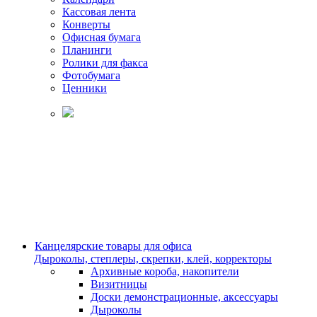
Кассовая лента
Конверты
Офисная бумага
Планинги
Ролики для факса
Фотобумага
Ценники
Канцелярские товары для офиса
Дыроколы, степлеры, скрепки, клей, корректоры
Архивные короба, накопители
Визитницы
Доски демонстрационные, аксессуары
Дыроколы