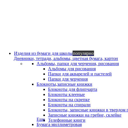
Изделия из бумаги для школы
популярно
Дневники, тетради, альбомы, цветная бумага, картон
Альбомы, папки для черчения, рисования
Альбомы для рисования
Папки для акварелей и пастелей
Папки для черчения
Блокноты,записные книжки
Блокноты для флипчарта
Блокноты клееные
Блокноты на скрепке
Блокноты на спирали
Блокноты, записные книжки в твердом 
Записные книжки на гребне, склейке
Еще
Телефонные книги
Бумага миллиметровая