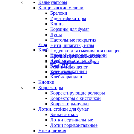
Калькуляторы
Канцелярские мелочи
Брелоки
Идентификаторы
Клипы
Корзины для бумаг
Лупы
Настольные покрытия
Еще
Нити, шпагаты, иглы
Клей
Подушки для смачивания пальцев
Клеевой пистолет, стержни
Прочие принадлежности
Клей моментальный
Разделители и закладки
Клей ПВА
Резинки для денег
Клей силикатный
Трафареты
Клей-карандаш
Кнопки
Корректоры
Корректирующие роллеры
Корректоры с кисточкой
Корректоры-ручки
Лотки, стойки для бумаг
Блоки лотков
Лотки вертикальные
Лотки горизонтальные
Ножи, лезвия