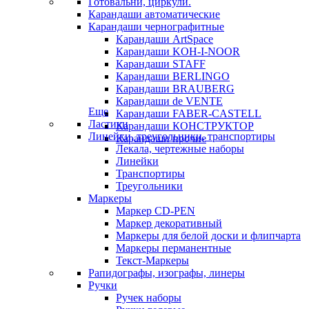
Готовальни, циркули.
Карандаши автоматические
Карандаши чернографитные
Карандаши ArtSpace
Карандаши KOH-I-NOOR
Карандаши STAFF
Карандаши BERLINGO
Карандаши BRAUBERG
Карандаши de VENTE
Еще
Карандаши FABER-CASTELL
Ластики
Карандаши КОНСТРУКТОР
Линейки, треугольники, транспортиры
Карандаши прочие
Лекала, чертежные наборы
Линейки
Транспортиры
Треугольники
Маркеры
Маркер CD-PEN
Маркер декоративный
Маркеры для белой доски и флипчарта
Маркеры перманентные
Текст-Маркеры
Рапидографы, изографы, линеры
Ручки
Ручек наборы