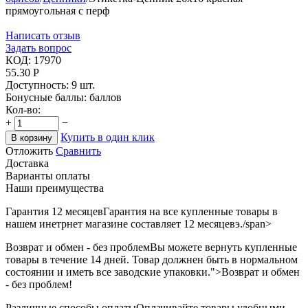
прямоугольная с перф
Написать отзыв
Задать вопрос
КОД:
17970
55.30
Р
Доступность:
9 шт.
Бонусные баллы:
баллов
Кол-во:
+
−
Купить в один клик
В корзину
Отложить
Сравнить
Доставка
Варианты оплаты
Наши преимущества
Гарантия 12 месяцев
Гарантия на все купленные товары в
нашем инетрнет магазине составляет 12 месяцевэ./span>
Возврат и обмен - без проблем
Вы можете вернуть купленные
товары в течение 14 дней. Товар должнен быть в нормальном
состоянии и иметь все заводские упаковки.">Возврат и обмен
- без проблем!
Различные способы оплаты
Оплачивайте товары удобными