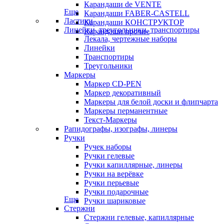
Карандаши de VENTE
Еще
Карандаши FABER-CASTELL
Ластики
Карандаши КОНСТРУКТОР
Линейки, треугольники, транспортиры
Карандаши прочие
Лекала, чертежные наборы
Линейки
Транспортиры
Треугольники
Маркеры
Маркер CD-PEN
Маркер декоративный
Маркеры для белой доски и флипчарта
Маркеры перманентные
Текст-Маркеры
Рапидографы, изографы, линеры
Ручки
Ручек наборы
Ручки гелевые
Ручки капиллярные, линеры
Ручки на верёвке
Ручки перьевые
Ручки подарочные
Еще
Ручки шариковые
Стержни
Стержни гелевые, капиллярные