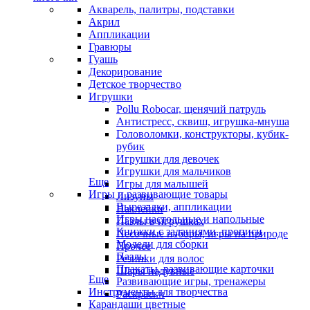
Акварель, палитры, подставки
Акрил
Аппликации
Гравюры
Гуашь
Декорирование
Детское творчество
Игрушки
Pollu Robocar, щенячий патруль
Антистресс, сквиш, игрушка-мнуша
Головоломки, конструкторы, кубик-
рубик
Игрушки для девочек
Игрушки для мальчиков
Еще
Игры для малышей
Игры и развивающие товары
Лизуны
Вырезалки, аппликации
Наклейки
Игры настольные и напольные
Пазлы в игрушках
Книжки с заданиями, прописи
Песочные наборы, игры на природе
Модели для сборки
Прочее
Пазлы
Резинки для волос
Плакаты, развивающие карточки
Шары надувные
Еще
Развивающие игры, тренажеры
Инструменты для творчества
Раскраски
Карандаши цветные