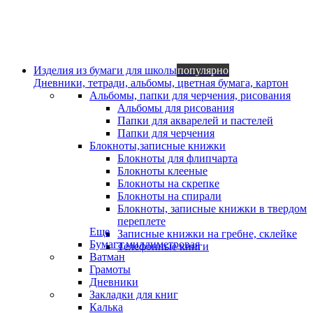
Изделия из бумаги для школы
популярно
Дневники, тетради, альбомы, цветная бумага, картон
Альбомы, папки для черчения, рисования
Альбомы для рисования
Папки для акварелей и пастелей
Папки для черчения
Блокноты,записные книжки
Блокноты для флипчарта
Блокноты клееные
Блокноты на скрепке
Блокноты на спирали
Блокноты, записные книжки в твердом
переплете
Еще
Записные книжки на гребне, склейке
Бумага миллиметровая
Телефонные книги
Ватман
Грамоты
Дневники
Закладки для книг
Калька