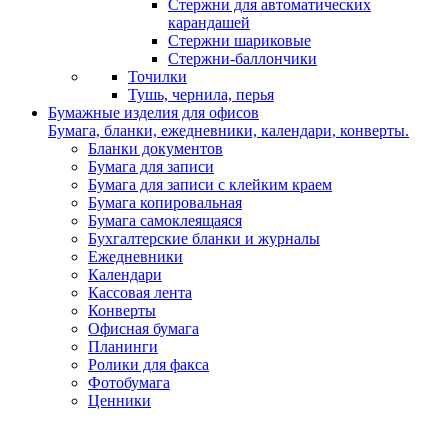
Стержни для автоматических
карандашей
Стержни шариковые
Стержни-баллончики
Точилки
Тушь, чернила, перья
Бумажные изделия для офисов
Бумага, бланки, ежедневники, календари, конверты.
Бланки документов
Бумага для записи
Бумага для записи с клейким краем
Бумага копировальная
Бумага самоклеящаяся
Бухгалтерские бланки и журналы
Ежедневники
Календари
Кассовая лента
Конверты
Офисная бумага
Планинги
Ролики для факса
Фотобумага
Ценники