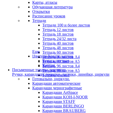
Карты, атласы
Обучающая литература
Открытки
Расписание уроков
Тетради
Тетради 100 и более листов
Тетрадь 12 листов
Тетрадь 18 листов
Тетрадь 24/32 листа
Тетрадь 40 листов
Тетрадь 48 листов
Еще
Тетрадь 60 листов
Цветная бумага, картон
Тетрадь 80 листов А4
Бумага цветная
Тетрадь 80 листов А5
Картон
Тетрадь 96 листов А4
Письменные товары, черчение
Тетрадь 96 листов А5
Ручки, карандаши, точилки, ластики, линейки, циркули
Тетрадь для нот
Готовальни, циркули.
Карандаши автоматические
Карандаши чернографитные
Карандаши ArtSpace
Карандаши KOH-I-NOOR
Карандаши STAFF
Карандаши BERLINGO
Карандаши BRAUBERG