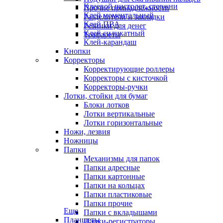
Клеевой пистолет, стержни
Прочие принадлежности
Клей моментальный
Разделители и закладки
Клей ПВА
Резинки для денег
Клей силикатный
Трафареты
Клей-карандаш
Кнопки
Корректоры
Корректирующие роллеры
Корректоры с кисточкой
Корректоры-ручки
Лотки, стойки для бумаг
Блоки лотков
Лотки вертикальные
Лотки горизонтальные
Ножи, лезвия
Ножницы
Папки
Механизмы для папок
Папки адресные
Папки картонные
Папки на кольцах
Папки пластиковые
Папки прочие
Еще
Папки с вкладышами
Планшеты
Папки-регистраторы