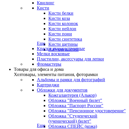
Квилинг
Кисти
Кисти белки
Кисти коза
Кисти колонок
Кисти нейлон
Кисти пони
Кисти синтетика
Еще
Кисти щетины
Краски художественные
Наборы кистей
Мелки восковые
Пластилин, аксессуары для лепки
Фломастеры
Товары для офиса и дома
Хозтовары, элементы питания, фоторамки
Альбомы и рамки для фотографий
Картриджи
Обложки для документов
Кожгалантерея (Алькор)
Обложка "Военный билет"
Обложка "Паспорт России"
Обложка "Пенсионное удостоверение"
Обложка "Студенческий
(ученический) билет"
Еще
Обложка СПЕЙС (кожа)