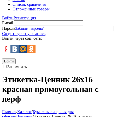
Список сравнения
Отложенные товары
Войти
Регистрация
E-mail
Пароль
Забыли пароль?
Создать учетную запись
Войти через соц. сеть:
Войти
Запомнить
Этикетка-Ценник 26х16
красная прямоугольная с
перф
Главная
/
Каталог
/
Бумажные изделия для
офисов
/
Ценники
/
Этикетка-Ценник 26х16 красная