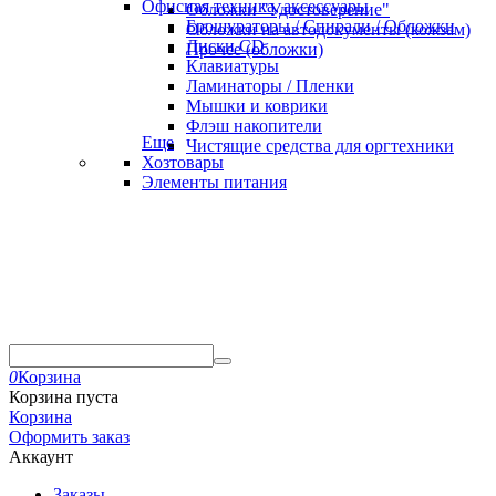
Офисная техника, аксессуары
Обложки "Удостоверение"
Брошураторы / Спирали / Обложки
Обложки на автодокументы (кожзам)
Диски CD
Прочее (обложки)
Клавиатуры
Ламинаторы / Пленки
Мышки и коврики
Флэш накопители
Еще
Чистящие средства для оргтехники
Хозтовары
Элементы питания
0
Корзина
Корзина пуста
Корзина
Оформить заказ
Аккаунт
Заказы