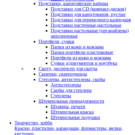
Подставки, канцелярские наборы
Подставки для CD (компакт-дисков)
Подставки для канцтоваров, пустые
Подставки для перекидного календаря
Подставки настенные,настольные
Подставки настольные (органайзеры)
заполненные
Портфели, сумки
Папки из кожи и кожзама
Папки-портфели пластиковые
Портфели из кожи и кожзама
Сумки д/документов и ноутбука
Скотч, диспенсер для скотча
Скрепки, скрепочницы
Степлеры, антистеплеры, скобы
Антистеплеры
Скобы для степлера
Степлеры
Штемпельные принадлежности
Штампы, печати
Штемпельная краска
Штемпельные подушки
Творчество, хобби
Краски, пластилин, карандаши, фломастеры, мелки,
кисточки