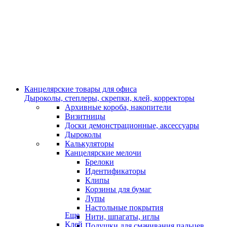
Канцелярские товары для офиса
Дыроколы, степлеры, скрепки, клей, корректоры
Архивные короба, накопители
Визитницы
Доски демонстрационные, аксессуары
Дыроколы
Калькуляторы
Канцелярские мелочи
Брелоки
Идентификаторы
Клипы
Корзины для бумаг
Лупы
Настольные покрытия
Еще
Нити, шпагаты, иглы
Клей
Подушки для смачивания пальцев