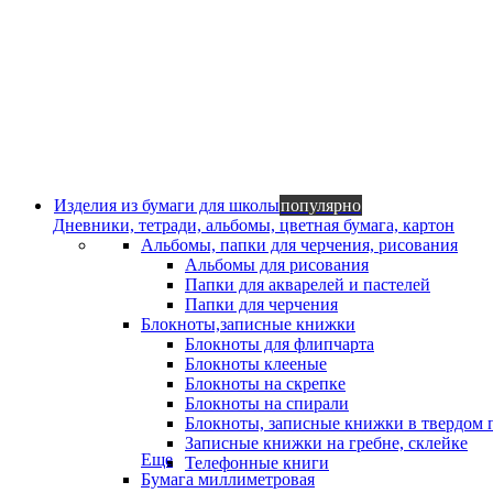
Изделия из бумаги для школы
популярно
Дневники, тетради, альбомы, цветная бумага, картон
Альбомы, папки для черчения, рисования
Альбомы для рисования
Папки для акварелей и пастелей
Папки для черчения
Блокноты,записные книжки
Блокноты для флипчарта
Блокноты клееные
Блокноты на скрепке
Блокноты на спирали
Блокноты, записные книжки в твердом 
Записные книжки на гребне, склейке
Еще
Телефонные книги
Бумага миллиметровая