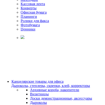
Кассовая лента
Конверты
Офисная бумага
Планинги
Ролики для факса
Фотобумага
Ценники
Канцелярские товары для офиса
Дыроколы, степлеры, скрепки, клей, корректоры
Архивные короба, накопители
Визитницы
Доски демонстрационные, аксессуары
Дыроколы