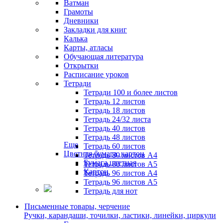
Ватман
Грамоты
Дневники
Закладки для книг
Калька
Карты, атласы
Обучающая литература
Открытки
Расписание уроков
Тетради
Тетради 100 и более листов
Тетрадь 12 листов
Тетрадь 18 листов
Тетрадь 24/32 листа
Тетрадь 40 листов
Тетрадь 48 листов
Еще
Тетрадь 60 листов
Цветная бумага, картон
Тетрадь 80 листов А4
Бумага цветная
Тетрадь 80 листов А5
Картон
Тетрадь 96 листов А4
Тетрадь 96 листов А5
Тетрадь для нот
Письменные товары, черчение
Ручки, карандаши, точилки, ластики, линейки, циркули