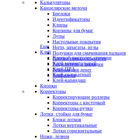
Калькуляторы
Канцелярские мелочи
Брелоки
Идентификаторы
Клипы
Корзины для бумаг
Лупы
Настольные покрытия
Еще
Нити, шпагаты, иглы
Клей
Подушки для смачивания пальцев
Клеевой пистолет, стержни
Прочие принадлежности
Клей моментальный
Разделители и закладки
Клей ПВА
Резинки для денег
Клей силикатный
Трафареты
Клей-карандаш
Кнопки
Корректоры
Корректирующие роллеры
Корректоры с кисточкой
Корректоры-ручки
Лотки, стойки для бумаг
Блоки лотков
Лотки вертикальные
Лотки горизонтальные
Ножи, лезвия