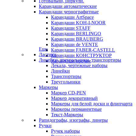
Готовальни, циркули.
Карандаши автоматические
Карандаши чернографитные
Карандаши ArtSpace
Карандаши KOH-I-NOOR
Карандаши STAFF
Карандаши BERLINGO
Карандаши BRAUBERG
Карандаши de VENTE
Еще
Карандаши FABER-CASTELL
Ластики
Карандаши КОНСТРУКТОР
Линейки, треугольники, транспортиры
Карандаши прочие
Лекала, чертежные наборы
Линейки
Транспортиры
Треугольники
Маркеры
Маркер CD-PEN
Маркер декоративный
Маркеры для белой доски и флипчарта
Маркеры перманентные
Текст-Маркеры
Рапидографы, изографы, линеры
Ручки
Ручек наборы