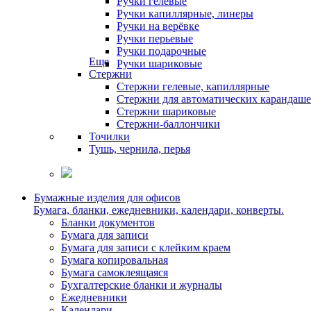
Ручки гелевые
Ручки капиллярные, линеры
Ручки на верёвке
Ручки перьевые
Ручки подарочные
Еще
Ручки шариковые
Стержни
Стержни гелевые, капиллярные
Стержни для автоматических карандаш
Стержни шариковые
Стержни-баллончики
Точилки
Тушь, чернила, перья
Бумажные изделия для офисов
Бумага, бланки, ежедневники, календари, конверты.
Бланки документов
Бумага для записи
Бумага для записи с клейким краем
Бумага копировальная
Бумага самоклеящаяся
Бухгалтерские бланки и журналы
Ежедневники
Календари