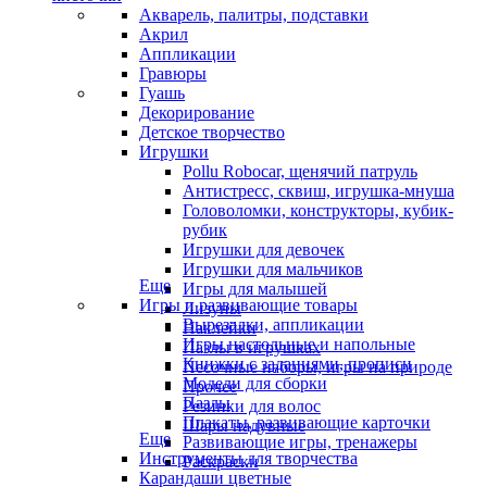
Акварель, палитры, подставки
Акрил
Аппликации
Гравюры
Гуашь
Декорирование
Детское творчество
Игрушки
Pollu Robocar, щенячий патруль
Антистресс, сквиш, игрушка-мнуша
Головоломки, конструкторы, кубик-
рубик
Игрушки для девочек
Игрушки для мальчиков
Еще
Игры для малышей
Игры и развивающие товары
Лизуны
Вырезалки, аппликации
Наклейки
Игры настольные и напольные
Пазлы в игрушках
Книжки с заданиями, прописи
Песочные наборы, игры на природе
Модели для сборки
Прочее
Пазлы
Резинки для волос
Плакаты, развивающие карточки
Шары надувные
Еще
Развивающие игры, тренажеры
Инструменты для творчества
Раскраски
Карандаши цветные