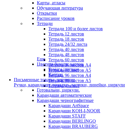
Карты, атласы
Обучающая литература
Открытки
Расписание уроков
Тетради
Тетради 100 и более листов
Тетрадь 12 листов
Тетрадь 18 листов
Тетрадь 24/32 листа
Тетрадь 40 листов
Тетрадь 48 листов
Еще
Тетрадь 60 листов
Цветная бумага, картон
Тетрадь 80 листов А4
Бумага цветная
Тетрадь 80 листов А5
Картон
Тетрадь 96 листов А4
Письменные товары, черчение
Тетрадь 96 листов А5
Ручки, карандаши, точилки, ластики, линейки, циркули
Тетрадь для нот
Готовальни, циркули.
Карандаши автоматические
Карандаши чернографитные
Карандаши ArtSpace
Карандаши KOH-I-NOOR
Карандаши STAFF
Карандаши BERLINGO
Карандаши BRAUBERG