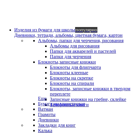
Изделия из бумаги для школы
популярно
Дневники, тетради, альбомы, цветная бумага, картон
Альбомы, папки для черчения, рисования
Альбомы для рисования
Папки для акварелей и пастелей
Папки для черчения
Блокноты,записные книжки
Блокноты для флипчарта
Блокноты клееные
Блокноты на скрепке
Блокноты на спирали
Блокноты, записные книжки в твердом
переплете
Еще
Записные книжки на гребне, склейке
Бумага миллиметровая
Телефонные книги
Ватман
Грамоты
Дневники
Закладки для книг
Калька