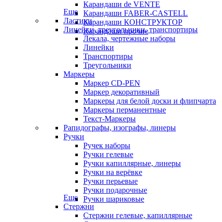
Карандаши de VENTE
Еще
Карандаши FABER-CASTELL
Ластики
Карандаши КОНСТРУКТОР
Линейки, треугольники, транспортиры
Карандаши прочие
Лекала, чертежные наборы
Линейки
Транспортиры
Треугольники
Маркеры
Маркер CD-PEN
Маркер декоративный
Маркеры для белой доски и флипчарта
Маркеры перманентные
Текст-Маркеры
Рапидографы, изографы, линеры
Ручки
Ручек наборы
Ручки гелевые
Ручки капиллярные, линеры
Ручки на верёвке
Ручки перьевые
Ручки подарочные
Еще
Ручки шариковые
Стержни
Стержни гелевые, капиллярные