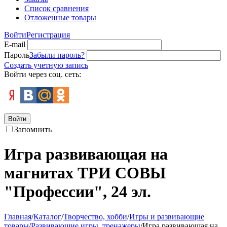
Список сравнения
Отложенные товары
Войти
Регистрация
E-mail
Пароль
Забыли пароль?
Создать учетную запись
Войти через соц. сеть:
Войти
Запомнить
Игра развивающая на
магнитах ТРИ СОВЫ
"Профессии", 24 эл.
Главная
/
Каталог
/
Творчество, хобби
/
Игры и развивающие
товары
/
Развивающие игры, тренажеры
/
Игра развивающая на