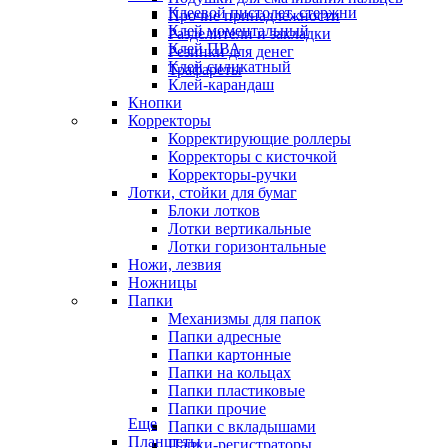
Клеевой пистолет, стержни
Прочие принадлежности
Клей моментальный
Разделители и закладки
Клей ПВА
Резинки для денег
Клей силикатный
Трафареты
Клей-карандаш
Кнопки
Корректоры
Корректирующие роллеры
Корректоры с кисточкой
Корректоры-ручки
Лотки, стойки для бумаг
Блоки лотков
Лотки вертикальные
Лотки горизонтальные
Ножи, лезвия
Ножницы
Папки
Механизмы для папок
Папки адресные
Папки картонные
Папки на кольцах
Папки пластиковые
Папки прочие
Еще
Папки с вкладышами
Планшеты
Папки-регистраторы