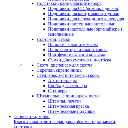
Подставки, канцелярские наборы
Подставки для CD (компакт-дисков)
Подставки для канцтоваров, пустые
Подставки для перекидного календаря
Подставки настенные,настольные
Подставки настольные (органайзеры)
заполненные
Портфели, сумки
Папки из кожи и кожзама
Папки-портфели пластиковые
Портфели из кожи и кожзама
Сумки д/документов и ноутбука
Скотч, диспенсер для скотча
Скрепки, скрепочницы
Степлеры, антистеплеры, скобы
Антистеплеры
Скобы для степлера
Степлеры
Штемпельные принадлежности
Штампы, печати
Штемпельная краска
Штемпельные подушки
Творчество, хобби
Краски, пластилин, карандаши, фломастеры, мелки,
кисточки