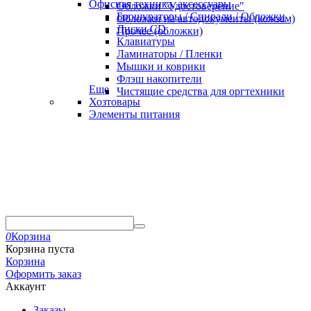
Офисная техника, аксессуары
Обложки "Удостоверение"
Брошураторы / Спирали / Обложки
Обложки на автодокументы (кожзам)
Диски CD
Прочее (обложки)
Клавиатуры
Ламинаторы / Пленки
Мышки и коврики
Флэш накопители
Еще
Чистящие средства для оргтехники
Хозтовары
Элементы питания
0
Корзина
Корзина пуста
Корзина
Оформить заказ
Аккаунт
Заказы