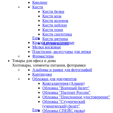
Квилинг
Кисти
Кисти белки
Кисти коза
Кисти колонок
Кисти нейлон
Кисти пони
Кисти синтетика
Еще
Кисти щетины
Краски художественные
Наборы кистей
Мелки восковые
Пластилин, аксессуары для лепки
Фломастеры
Товары для офиса и дома
Хозтовары, элементы питания, фоторамки
Альбомы и рамки для фотографий
Картриджи
Обложки для документов
Кожгалантерея (Алькор)
Обложка "Военный билет"
Обложка "Паспорт России"
Обложка "Пенсионное удостоверение"
Обложка "Студенческий
(ученический) билет"
Еще
Обложка СПЕЙС (кожа)