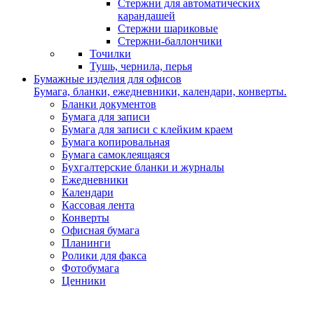
Стержни для автоматических
карандашей
Стержни шариковые
Стержни-баллончики
Точилки
Тушь, чернила, перья
Бумажные изделия для офисов
Бумага, бланки, ежедневники, календари, конверты.
Бланки документов
Бумага для записи
Бумага для записи с клейким краем
Бумага копировальная
Бумага самоклеящаяся
Бухгалтерские бланки и журналы
Ежедневники
Календари
Кассовая лента
Конверты
Офисная бумага
Планинги
Ролики для факса
Фотобумага
Ценники