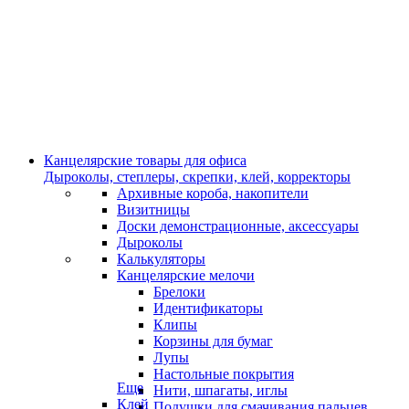
Канцелярские товары для офиса
Дыроколы, степлеры, скрепки, клей, корректоры
Архивные короба, накопители
Визитницы
Доски демонстрационные, аксессуары
Дыроколы
Калькуляторы
Канцелярские мелочи
Брелоки
Идентификаторы
Клипы
Корзины для бумаг
Лупы
Настольные покрытия
Еще
Нити, шпагаты, иглы
Клей
Подушки для смачивания пальцев