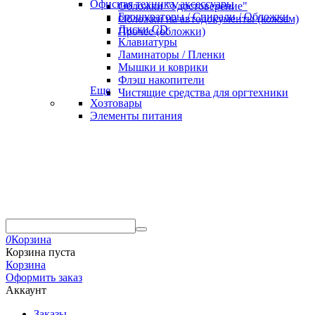
Офисная техника, аксессуары
Обложки "Удостоверение"
Брошураторы / Спирали / Обложки
Обложки на автодокументы (кожзам)
Диски CD
Прочее (обложки)
Клавиатуры
Ламинаторы / Пленки
Мышки и коврики
Флэш накопители
Еще
Чистящие средства для оргтехники
Хозтовары
Элементы питания
0
Корзина
Корзина пуста
Корзина
Оформить заказ
Аккаунт
Заказы