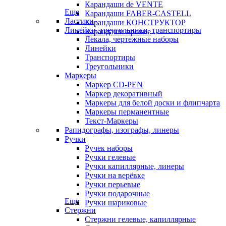
Карандаши de VENTE
Еще
Карандаши FABER-CASTELL
Ластики
Карандаши КОНСТРУКТОР
Линейки, треугольники, транспортиры
Карандаши прочие
Лекала, чертежные наборы
Линейки
Транспортиры
Треугольники
Маркеры
Маркер CD-PEN
Маркер декоративный
Маркеры для белой доски и флипчарта
Маркеры перманентные
Текст-Маркеры
Рапидографы, изографы, линеры
Ручки
Ручек наборы
Ручки гелевые
Ручки капиллярные, линеры
Ручки на верёвке
Ручки перьевые
Ручки подарочные
Еще
Ручки шариковые
Стержни
Стержни гелевые, капиллярные