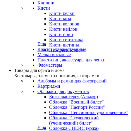
Квилинг
Кисти
Кисти белки
Кисти коза
Кисти колонок
Кисти нейлон
Кисти пони
Кисти синтетика
Еще
Кисти щетины
Краски художественные
Наборы кистей
Мелки восковые
Пластилин, аксессуары для лепки
Фломастеры
Товары для офиса и дома
Хозтовары, элементы питания, фоторамки
Альбомы и рамки для фотографий
Картриджи
Обложки для документов
Кожгалантерея (Алькор)
Обложка "Военный билет"
Обложка "Паспорт России"
Обложка "Пенсионное удостоверение"
Обложка "Студенческий
(ученический) билет"
Еще
Обложка СПЕЙС (кожа)