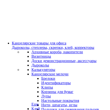
Канцелярские товары для офиса
Дыроколы, степлеры, скрепки, клей, корректоры
Архивные короба, накопители
Визитницы
Доски демонстрационные, аксессуары
Дыроколы
Калькуляторы
Канцелярские мелочи
Брелоки
Идентификаторы
Клипы
Корзины для бумаг
Лупы
Настольные покрытия
Еще
Нити, шпагаты, иглы
Клей
Подушки для смачивания пальцев