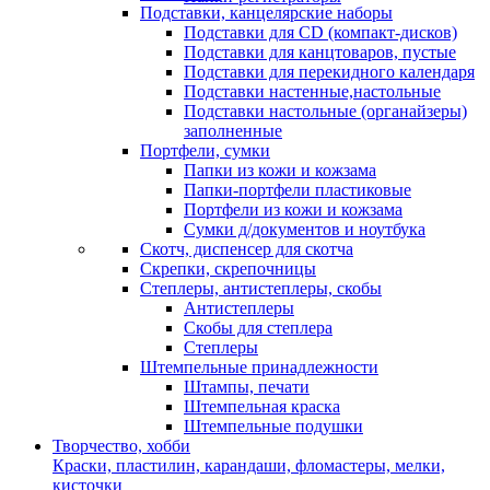
Подставки, канцелярские наборы
Подставки для CD (компакт-дисков)
Подставки для канцтоваров, пустые
Подставки для перекидного календаря
Подставки настенные,настольные
Подставки настольные (органайзеры)
заполненные
Портфели, сумки
Папки из кожи и кожзама
Папки-портфели пластиковые
Портфели из кожи и кожзама
Сумки д/документов и ноутбука
Скотч, диспенсер для скотча
Скрепки, скрепочницы
Степлеры, антистеплеры, скобы
Антистеплеры
Скобы для степлера
Степлеры
Штемпельные принадлежности
Штампы, печати
Штемпельная краска
Штемпельные подушки
Творчество, хобби
Краски, пластилин, карандаши, фломастеры, мелки,
кисточки