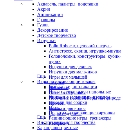
Акварель, палитры, подставки
Акрил
Аппликации
Гравюры
Гуашь
Декорирование
Детское творчество
Игрушки
Pollu Robocar, щенячий патруль
Антистресс, сквиш, игрушка-мнуша
Головоломки, конструкторы, кубик-
рубик
Игрушки для девочек
Игрушки для мальчиков
Еще
Игры для малышей
Игры и развивающие товары
Лизуны
Вырезалки, аппликации
Наклейки
Игры настольные и напольные
Пазлы в игрушках
Книжки с заданиями, прописи
Песочные наборы, игры на природе
Модели для сборки
Прочее
Пазлы
Резинки для волос
Плакаты, развивающие карточки
Шары надувные
Еще
Развивающие игры, тренажеры
Инструменты для творчества
Раскраски
Карандаши цветные