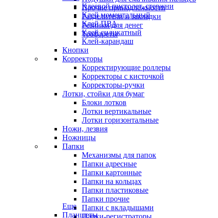
Клеевой пистолет, стержни
Прочие принадлежности
Клей моментальный
Разделители и закладки
Клей ПВА
Резинки для денег
Клей силикатный
Трафареты
Клей-карандаш
Кнопки
Корректоры
Корректирующие роллеры
Корректоры с кисточкой
Корректоры-ручки
Лотки, стойки для бумаг
Блоки лотков
Лотки вертикальные
Лотки горизонтальные
Ножи, лезвия
Ножницы
Папки
Механизмы для папок
Папки адресные
Папки картонные
Папки на кольцах
Папки пластиковые
Папки прочие
Еще
Папки с вкладышами
Планшеты
Папки-регистраторы