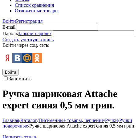
Список сравнения
Отложенные товары
Войти
Регистрация
E-mail
Пароль
Забыли пароль?
Создать учетную запись
Войти через соц. сеть:
Войти
Запомнить
Ручка шариковая Attache
expert синяя 0,5 мм грип.
Главная
/
Каталог
/
Письменные товары, черчение
/
Ручки
/
Ручки
подарочные
/
Ручка шариковая Attache expert синяя 0,5 мм грип.
Написать отзыв