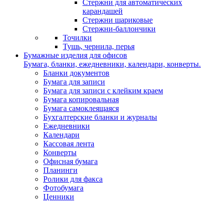
Стержни для автоматических
карандашей
Стержни шариковые
Стержни-баллончики
Точилки
Тушь, чернила, перья
Бумажные изделия для офисов
Бумага, бланки, ежедневники, календари, конверты.
Бланки документов
Бумага для записи
Бумага для записи с клейким краем
Бумага копировальная
Бумага самоклеящаяся
Бухгалтерские бланки и журналы
Ежедневники
Календари
Кассовая лента
Конверты
Офисная бумага
Планинги
Ролики для факса
Фотобумага
Ценники