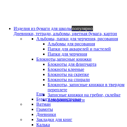
Изделия из бумаги для школы
популярно
Дневники, тетради, альбомы, цветная бумага, картон
Альбомы, папки для черчения, рисования
Альбомы для рисования
Папки для акварелей и пастелей
Папки для черчения
Блокноты,записные книжки
Блокноты для флипчарта
Блокноты клееные
Блокноты на скрепке
Блокноты на спирали
Блокноты, записные книжки в твердом
переплете
Еще
Записные книжки на гребне, склейке
Бумага миллиметровая
Телефонные книги
Ватман
Грамоты
Дневники
Закладки для книг
Калька