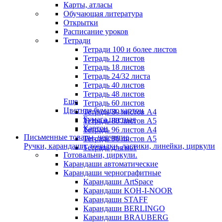
Карты, атласы
Обучающая литература
Открытки
Расписание уроков
Тетради
Тетради 100 и более листов
Тетрадь 12 листов
Тетрадь 18 листов
Тетрадь 24/32 листа
Тетрадь 40 листов
Тетрадь 48 листов
Еще
Тетрадь 60 листов
Цветная бумага, картон
Тетрадь 80 листов А4
Бумага цветная
Тетрадь 80 листов А5
Картон
Тетрадь 96 листов А4
Письменные товары, черчение
Тетрадь 96 листов А5
Ручки, карандаши, точилки, ластики, линейки, циркули
Тетрадь для нот
Готовальни, циркули.
Карандаши автоматические
Карандаши чернографитные
Карандаши ArtSpace
Карандаши KOH-I-NOOR
Карандаши STAFF
Карандаши BERLINGO
Карандаши BRAUBERG